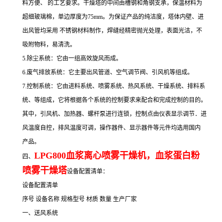
料方便、 的工艺要求。干燥塔的中间由槽钢和角钢支承，保温材料为
超细玻璃棉，单边厚度为75mm。为保证产品的纯洁度，塔体内壁、进
出风管均采用 不锈钢材料制作，焊缝经精密抛光处理，表面光洁，不
吸附物料，易清洗。
5.除尘系统：它由一组高效旋风而成。
6.废气排放系统：它主要出风管道、空气调节阀、引风机等组成。
7.控制系统：它由进料系统、喷雾系统、热风系统、干燥系统、排料系
统、等组成，它将根据各个系统的控制要求来配合和完成控制的目的。
其中，引风机、加热器、螺杆泵进行连锁，控制点由仪表显示调节．进
风温度自控，排风温度可调，操作器件、显示器件等元件均选用国内
产品。
LPG800血浆离心喷雾干燥机，血浆蛋白粉
四、
喷雾干燥塔
设备配置清单：
设备配置清单
序号 设备名称 规格型号 材质 数量 生产厂家
一、送风系统