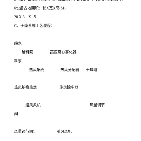
6设备占地面积：长X宽X高(M)
20 X 8 X 15
C．干燥系统工艺流程：
纯水
给料泵 高速离心雾化器
料浆
热风蜗壳 热风分配器 干燥塔
热风炉换热器 旋风除尘器
送风风机 风量调节
阀
风量调节阀1 引风风机