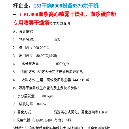
杆企业。
153
干燥
8008
设备
8370
烘干机
LPG800血浆离心喷雾干燥机，血浆蛋白粉
一、
专用
喷雾干燥塔
技术方案说明
A、设计依据
1 物料名称： 血浆
2 进口温度 200-220℃
3 出口温度 80-90℃(可调)
4 水分蒸发量 800Kg/ h
5 加热方式 150万大卡间接燃油热风炉加热
6 收料方式 主塔＋高效旋风除尘器（4-CZT9.0）
B、喷雾干燥系统生产能力及主要技术参数：
1 水分蒸发量 800kg/h
2 装机功率 89KW
3 雾化方式 高速离心式雾化，雾化器功率11KW.
4 采用气锤（SK60/SK40）有助于下料
5材质：该设备材质为物料接触处为不锈钢制作，其余为碳钢制作。