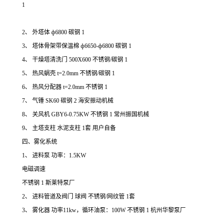
1
2、 外塔体 ф6800 碳钢 1
3、 塔体骨架带保温棉 ф6650-ф6800 碳钢 1
4、 干燥塔清洗门 500X600 不锈钢/碳钢 1
5、 热风蜗壳 t=2.0mm 不锈钢/碳钢 1
6、 热风分配器 t=2.0mm 不锈钢 1
7、 气锤 SK60 碳钢 2 海安振动机械
8、 关风机 GBY6-0.75KW 不锈钢 1 常州振国机械
9、 主塔支柱 水泥支柱 1套 用户自备
四、雾化系统
1、 进料泵 功率：1.5KW
电磁调速
不锈钢 1 斯莱特泵厂
2、 进料管道及阀门 球阀 不锈钢/网纹管 1套
3、 雾化器 功率11kw，循环油泵：100W 不锈钢 1 杭州华黎泵厂