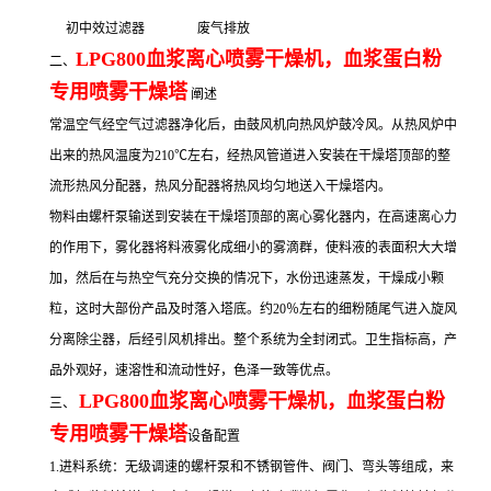
初中效过滤器 废气排放
LPG800血浆离心喷雾干燥机，血浆蛋白粉
二、
专用
喷雾干燥塔
阐述
常温空气经空气过滤器净化后，由鼓风机向热风炉鼓冷风。从热风炉中
出来的热风温度为210℃左右，经热风管道进入安装在干燥塔顶部的整
流形热风分配器，热风分配器将热风均匀地送入干燥塔内。
物料由螺杆泵输送到安装在干燥塔顶部的离心雾化器内，在高速离心力
的作用下，雾化器将料液雾化成细小的雾滴群，使料液的表面积大大增
加，然后在与热空气充分交换的情况下，水份迅速蒸发，干燥成小颗
粒，这时大部份产品及时落入塔底。约20％左右的细粉随尾气进入旋风
分离除尘器，后经引风机排出。整个系统为全封闭式。卫生指标高，产
品外观好，速溶性和流动性好，色泽一致等优点。
LPG800血浆离心喷雾干燥机，血浆蛋白粉
三、
专用
喷雾干燥塔
设备配置
1.进料系统：无级调速的螺杆泵和不锈钢管件、阀门、弯头等组成，来