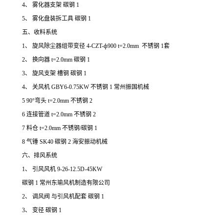
4、 雾化器支架 碳钢 1
5、 雾化盘装拆工具 碳钢 1
五、收料系统
1、 旋风除尘器组带变径 4-CZT-ф900 t=2.0mm 不锈钢 1套
2、 换向器 t=2.0mm 碳钢 1
3、 旋风支架 槽钢 碳钢 1
4、 关风机 GBY6-0.75KW 不锈钢 1 常州振国机械
5 90°弯头 t=2.0mm 不锈钢 2
6 连接管道 t=2.0mm 不锈钢 2
7 料仓 t=2.0mm 不锈钢/碳钢 1
8 气锤 SK40 碳钢 2 海安振动机械
六、排风系统
1、 引风风机 9-26-12.5D-45KW
碳钢 1 常州东瑜风机制造有限公司
2、 调风阀 与引风机配套 碳钢 1
3、 变径 碳钢 1