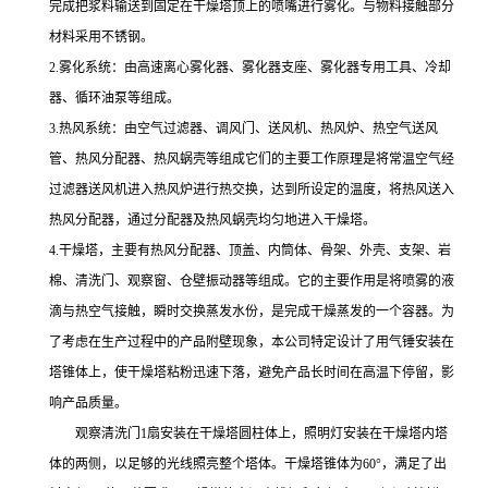
完成把浆料输送到固定在干燥塔顶上的喷嘴进行雾化。与物料接触部分
材料采用不锈钢。
2.雾化系统：由高速离心雾化器、雾化器支座、雾化器专用工具、冷却
器、循环油泵等组成。
3.热风系统：由空气过滤器、调风门、送风机、热风炉、热空气送风
管、热风分配器、热风蜗壳等组成它们的主要工作原理是将常温空气经
过滤器送风机进入热风炉进行热交换，达到所设定的温度，将热风送入
热风分配器，通过分配器及热风蜗壳均匀地进入干燥塔。
4.干燥塔，主要有热风分配器、顶盖、内筒体、骨架、外壳、支架、岩
棉、清洗门、观察窗、仓壁振动器等组成。它的主要作用是将喷雾的液
滴与热空气接触，瞬时交换蒸发水份，是完成干燥蒸发的一个容器。为
了考虑在生产过程中的产品附壁现象，本公司特定设计了用气锤安装在
塔锥体上，使干燥塔粘粉迅速下落，避免产品长时间在高温下停留，影
响产品质量。
观察清洗门1扇安装在干燥塔圆柱体上，照明灯安装在干燥塔内塔
体的两侧，以足够的光线照亮整个塔体。干燥塔锥体为60°，满足了出