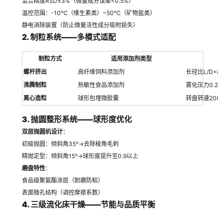
混合精度RSD≤3%（微量成分误差<0.5%）
温控范围：-10℃（维生素类）~50℃（矿物盐类）
静电消除装置（防止微量活性成分吸附损失）
2. 制粒系统——多模式适配
制粒方式
适用添加剂类型
螺杆挤出
高纤维饲料添加剂
长径比L/D=
沸腾制粒
热敏性食品添加剂
雾化压力0.
离心造粒
球形包埋微胶囊
转盘转速200
3. 抛圆整形系统——球形度优化
双层抛圆机设计
：
初级抛圆：倾斜角35°→去除棱角毛刺
精抛定型：倾斜角15°→球形度提升至0.9以上
磨盘特性
：
食品级聚氨酯涂层（耐磨防粘）
表面微孔结构（调控摩擦系数）
4. 三级流化床干燥——节能与品质平衡