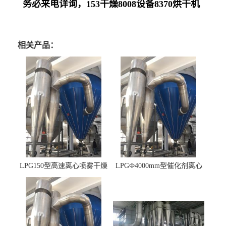
务必来电详询，
153
干燥
8008
设备
8370
烘干机
相关产品：
LPG150型高速离心喷雾干燥
LPGФ4000mm型催化剂离心
机 φ2.85m
喷雾干燥机,催化剂浆料喷雾
干燥塔