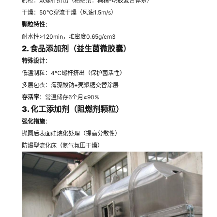
制粒：双螺杆挤出（粘结剂：糊精-明胶复合体系）
干燥：50℃穿流干燥（风速1.5m/s）
颗粒特性
：
耐水性>120min，堆密度0.65g/cm3
2. 食品添加剂（益生菌微胶囊）
特殊设计
：
低温制粒：4℃螺杆挤出（保护菌活性）
多层包衣：海藻酸钠+壳聚糖交替涂层
存活率
：常温储存6个月≥90%
3. 化工添加剂（阻燃剂颗粒）
强化措施
：
抛圆后表面硅烷化处理（提高分散性）
防爆型流化床（氮气氛围干燥）