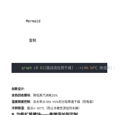
     Mermaid    
      复制     
graph
 LR 
D1
[振动流化预干燥] -->|
40
-
50
℃ 除湿风| 
创新设计
：
余热回收模块
：降低蒸汽消耗25%
湿度梯度控制
：含水率从18%→5%的分段降速干燥（防龟裂）
冷阱除湿
：露点≤-30℃（防止水敏性添加剂水解）
5. 功能扩展模块——高端添加剂定制