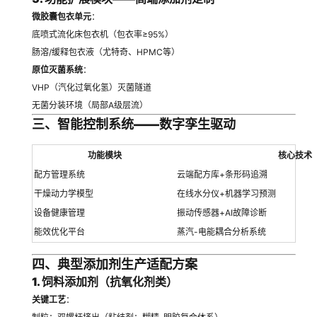
微胶囊包衣单元
：
底喷式流化床包衣机（包衣率≥95%）
肠溶/缓释包衣液（尤特奇、HPMC等）
原位灭菌系统
：
VHP（汽化过氧化氢）灭菌隧道
无菌分装环境（局部A级层流）
三、智能控制系统——数字孪生驱动
功能模块
核心技术
配方管理系统
云端配方库+条形码追溯
干燥动力学模型
在线水分仪+机器学习预测
设备健康管理
振动传感器+AI故障诊断
能效优化平台
蒸汽-电能耦合分析系统
四、典型添加剂生产适配方案
1. 饲料添加剂（抗氧化剂类）
关键工艺
：