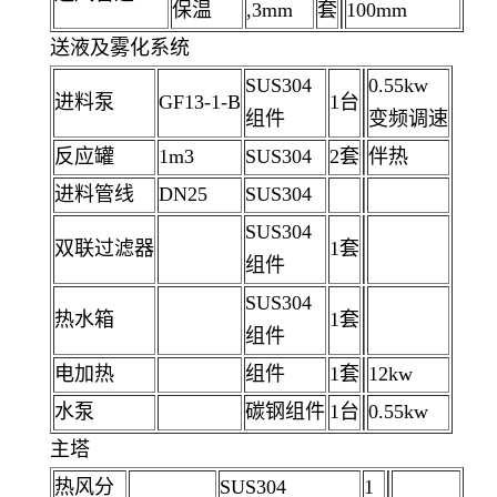
保温
,3mm
套
100mm
送液及雾化系统
SUS304
0.55kw
进料泵
GF13-1-B
1台
组件
变频调速
反应罐
1m3
SUS304
2套
伴热
进料管线
DN25
SUS304
SUS304
双联过滤器
1套
组件
SUS304
热水箱
1套
组件
电加热
组件
1套
12kw
水泵
碳钢组件
1台
0.55kw
主塔
热风分
SUS304
1