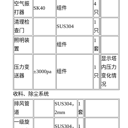
空气振
4
SK40
组件
打器
只
清理检
1
SUS304
查门
只
照明装
1
组件
置
套
显示塔
压力变
1
内压力
±3000pa
组件
送器
只
变化情
况
收料、除尘系统
排风管
SUS304，
1
道
2mm
套
一级旋
SUS304，
1