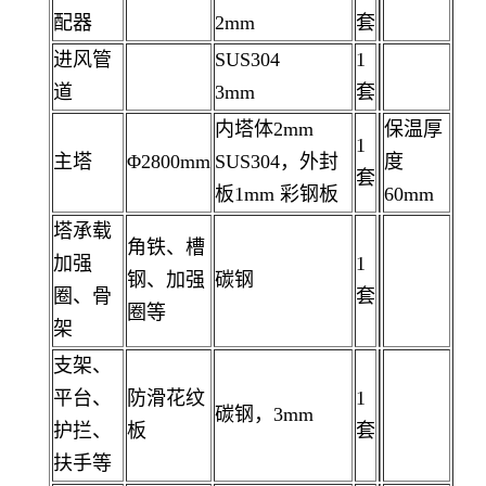
配器
2mm
套
进风管
SUS304
1
道
3mm
套
内塔体2mm
保温厚
1
主塔
Φ2800mm
SUS304，外封
度
套
板1mm 彩钢板
60mm
塔承载
角铁、槽
加强
1
钢、加强
碳钢
圈、骨
套
圈等
架
支架、
平台、
防滑花纹
1
碳钢，3mm
护拦、
板
套
扶手等