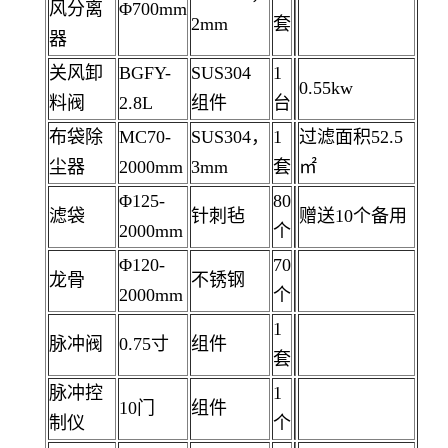
风分离
Φ700mm
2mm
套
器
关风卸
BGFY-
SUS304
1
0.55kw
料阀
2.8L
组件
台
布袋除
MC70-
SUS304，
1
过滤面积52.5
尘器
2000mm
3mm
套
㎡
Φ125-
80
滤袋
针刺毡
赠送10个备用
2000mm
个
Φ120-
70
龙骨
不锈钢
2000mm
个
1
脉冲阀
0.75寸
组件
套
脉冲控
1
10门
组件
制仪
个