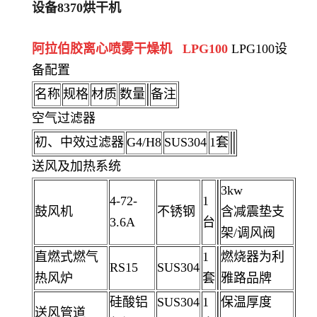
设备
8370
烘干机
阿拉伯胶离心喷雾干燥机 LPG100
LPG100设
备配置
名称
规格
材质
数量
备注
空气过滤器
初、中效过滤器
G4/H8
SUS304
1套
送风及加热系统
3kw
4-72-
1
鼓风机
不锈钢
含减震垫支
3.6A
台
架/调风阀
直燃式燃气
1
燃烧器为利
RS15
SUS304
热风炉
套
雅路品牌
硅酸铝
SUS304
1
保温厚度
送风管道