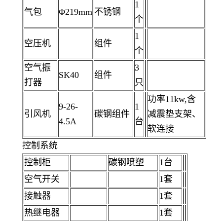
1
气包
Φ219mm
不锈钢
个
1
空压机
组件
个
空气振
3
SK40
组件
打器
只
功率11kw,含
9-26-
1
引风机
碳钢组件
减震垫支架、
4.5A
台
软连接
控制系统
控制柜
碳钢喷塑
1台
空气开关
1套
接触器
1套
热继电器
1套