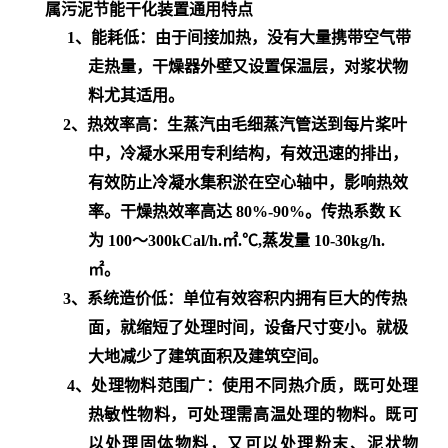
属污泥节能干化装置
通用特点
1、
能耗低：
由于间接加热，没有大量携带空气带
走热量，干燥器外壁又设置保温层，对浆状物
料尤其适用。
2、
热效率高：
生蒸汽由毛细蒸汽管送到每片桨叶
中，冷凝水采用专利结构，有效迅速的排出，
有效防止冷凝水集积淤在空心轴中，影响热效
率。干燥热效率高达 80%-90%。传热系数 K
为 100～300kCal/h.㎡.℃,蒸发量 10-30kg/h.
㎡。
3、
系统造价低：
单位有效容积内拥有巨大的传热
面，就缩短了处理时间，设备尺寸变小。就极
大地减少了建筑面积及建筑空间。
4、
处理物料范围广：
使用不同热介质，既可处理
热敏性物料，可处理需高温处理的物料。既可
以处理固体物料，又可以处理粉末、泥状物