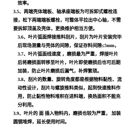
效率。
3.5、两端壳体端板、轴承座端板为可拆卸式螺栓连
接，松下两端端板螺栓，可整体平拉出中心轴，不需
要拆卸顶盖及壳体，更换维护相当方便。
3.6、叶片弧面焊接推料刮片，刮片为叶片安装完毕
后现场测量与壳体的间隙，保证存料间隙≤5mm，
3.7、叶片弧面线速度 ，磨损最为严重，焊接叶片
后将磨损面转移至叶片，叶片即使磨损后也可后期
加装，防止叶片磨损后漏气，补焊繁琐。
3.8、刮片的数量、旋转角度都是根据物料黏性、流
动性设计，刮片与螺旋推料类似，起到快速推料作
用，防止黏性物料堆积在进料端，换热面积不能充
分利用。
3.9、叶片的 面 插入物料内，磨损也较为严重， 加装
圆钢堆焊，延长使用时间。