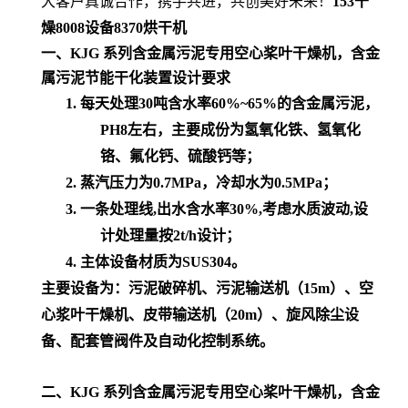
大客户真诚合作，携手共进，共创美好未来！
153干
燥8008设备8370烘干机
一、
KJG 系列含金属污泥专用空心桨叶干燥机，含金
属污泥节能干化装置
设计要求
1.
每天处理
30
吨含水率
60%~65%
的含金属污泥，
PH8
左右，主要成份为氢氧化铁、氢氧化
铬、氟化钙、硫酸钙等；
2.
蒸汽压力为
0.7MPa
，冷却水为
0.5MPa
；
3.
一条处理线
,
出水含水率
30%,
考虑水质波动
,
设
计处理量按
2t/h
设计；
4.
主体设备材质为
SUS304
。
主要设备为：污泥破碎机、污泥输送机（
15m
）、空
心浆叶干燥机、皮带输送机（
20m
）、旋风除尘设
备、配套管阀件及自动化控制系统。
二、
KJG 系列含金属污泥专用空心桨叶干燥机，含金