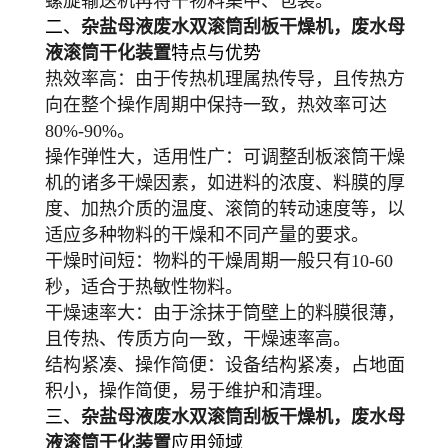
螺旋输送机再将干物料集中、包装。
二、
杂盐母液废水双滚筒刮板干燥机，废水母
液滚筒干化装置
特点与优势
热效率高
：由于传热机理属热传导，且传热方
向在整个操作周期中保持一致，热效率可达
80%-90%。
操作弹性大，适用性广
：可调整刮板滚筒干燥
机的诸多干燥因素，如进料的浓度、料膜的厚
度、加热介质的温度、滚筒的转动速度等，以
适应多种物料的干燥和不同产量的要求。
干燥时间短
：物料的干燥周期一般只有10-60
秒，适合于热敏性物料。
干燥速率大
：由于涂抹于筒壁上的料膜很薄，
且传热、传质方向一致，干燥速率高。
结构紧凑、操作简便
：设备结构紧凑，占地面
积小，操作简便，易于维护和清理。
三、
杂盐母液废水双滚筒刮板干燥机，废水母
液滚筒干化装置
应用领域