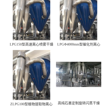
LPG150型高速离心喷雾干燥
LPGФ4000mm型催化剂离心
机 φ2.85m
喷雾干燥机,催化剂浆料喷雾
干燥塔
高纯石墨定制旋转闪蒸干燥
ZLPG100型植物提取物离心
机，高纯石墨烘干机
喷雾干燥设备 冷冻除湿降温