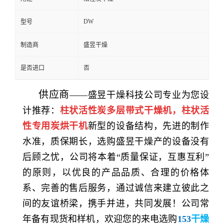
DW
型号
制造商
盛昱干燥
是否进口
否
供应商
——
盛昱干燥
科技
公司专业为您设
计
推荐
：
柱状活性炭多层带式干燥机，
柱状活
性专用炭烘干机
新型的设备结构，先进的制作
水准，质保期长，选购
盛昱干燥
产的设备没有
后顾之忧，公司将本着“
质量保证
，互惠互利”
的
原则
，以优良的产品品质、合理的价格体
系、完善的售后服务，通过
诚信
来建立彼此之
间的友谊桥梁，
携手并进
，共同发展！公司常
年备有现货和样机，欢迎您的来电
选购
153
干燥