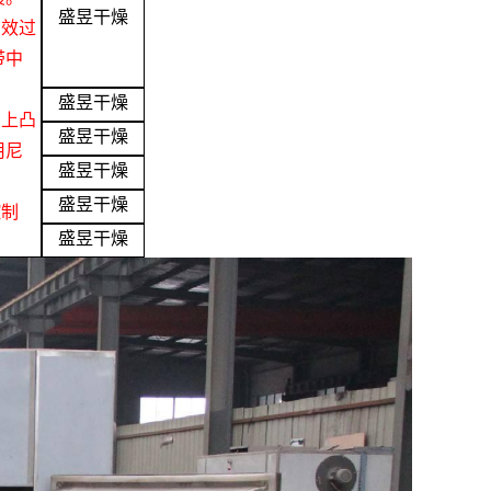
盛昱干燥
高效过
带中
盛昱干燥
为上凸
盛昱干燥
用
尼
盛昱干燥
盛昱干燥
控制
盛昱干燥