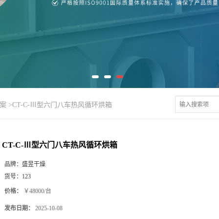
案
>
CT-C-Ⅲ型六门八车热风循环烘箱
CT-C-Ⅲ型六门八车热风循环烘箱
品牌：
盛昱干燥
货号：
123
价格：
￥48000/台
发布日期：
2025-10-08