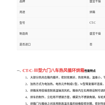
品牌
盛昱干燥
用途
烘箱
CT-C
型号
制造商
盛昱干燥
是否进口
否
CT-C-Ⅲ型六门八车热风循环烘箱
一、
性能特点
1、 大部分热风在箱内循环，密封效果好，热效率高，温差小，
2、
加热方式为电加热。电热元件制成
U型，W型等复循环连接
3、 烘箱采用低噪音耐高温轴流风机，箱体内左右两侧设制可
4、 烘车的制作，立柱用不锈钢方管，横梁为不锈钢角钢。车轮
5、 烘箱门与箱体之间采用耐高温无毒的硅橡胶密封圈，密封性