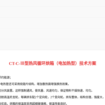
CT-C
-Ⅲ
型热风循环烘箱（电加热型）技术方案
节约能源；
，电热管还可采用绕翅片结构，增加散热面增强换热效果。
调的分风装置。这样强制通风，使风量、风速均匀，保证物料干燥快速、均匀。
用耐高温尼龙轮
，每辆烘车配
2个定向轮，2个变向轮。烘车整体，结构合理，强度大
能优良。烘箱的保温层采用超细玻璃棉，保温性能良好。