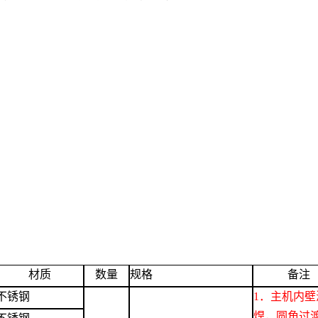
材质
数量
规格
备注
不锈钢
1．
主机内
壁
焊，圆角过