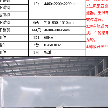
不锈钢
1台
4460×2200×2290mm
2.
进风配亚
不锈钢
滤器，出风
玻璃棉
效过滤器。
不锈钢
6
辆
710×950×1510mm
3.
烘车轨道
不锈钢
144
只
460×640×45mm
式
。车
轮采
组件
1组
60Kw
龙
轮。
组件
3
台
0.45×
3
Kw
4.
薄膜开关
组件
1台
标准