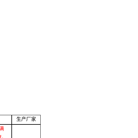
生产厂家
满
渡。