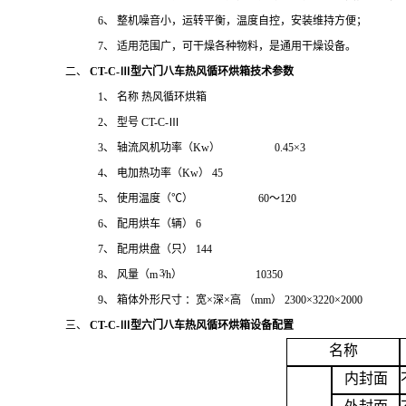
6、 整机噪音小，运转平衡，温度自控，安装维持方便；
7、 适用范围广，可干燥各种物料，是通用干燥设备。
二、
CT-C-Ⅲ型六门八车热风循环烘箱
技术参数
1、
名称
热风循环烘箱
2、
型号
CT-C-Ⅲ
3、
轴流风机功率（
Kw） 0.45×
3
4、
电加热功率（
Kw）
45
5、
使用温度（
℃） 60～120
6、
配用烘车（辆）
6
7、
配用烘盘（只）
144
3
8、
风量（
m
/h） 10350
9、
箱体外形尺寸
：宽
×深×高 （mm）
2300×3220×2000
三、
CT-C-Ⅲ型六门八车热风循环烘箱
设备配置
名称
内封面