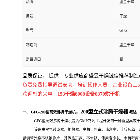
品牌
盛昱干燥
用途
干燥
GFG
型号
制造商
盛昱干燥
是否进口
否
品质保证， 提供，专业供应商盛昱干燥诚信推荐制造
负责免费指导调试安装，培训操作人员，企业设备工
欢迎您的来电，
153
干燥
8008
设备
8370
烘干机
，200型立式沸腾干燥器
一、
GFG-2
00
型高效沸腾干燥机
概述
GFG型高效沸腾干燥机是为GMP制药工程开发的一种新型高效干
设备由空气过滤器、加热器、主机、料车、清灰室、连接风管、
锈钢管外绕不锈钢翅片，其传热迅速，不生锈、使用寿命长。主机壁厚4