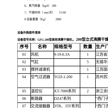
6
、蒸汽耗量（
kg/h）
280
7
、干燥时间（
min/次） 15-60
8
设备重量（
Kg） 2800
设备外购部件清单
，200型立式沸腾干
设备型号名称：
GFG-2
00
型高效沸腾干燥机
序号
名称
规格型号
数量
生产
01
风机
9
-19-6.3A
1
江苏省
02
气缸
5
无锡华
03
搅拌减速机
1
江苏国
04
空气过滤器
TGD-1-200
1
苏州苏
05
温控仪
XT-7000系列
2
浙江余
06
断路器
DZ47系列
“西门
07
交流接触器
3TB、3TF系列
“西门