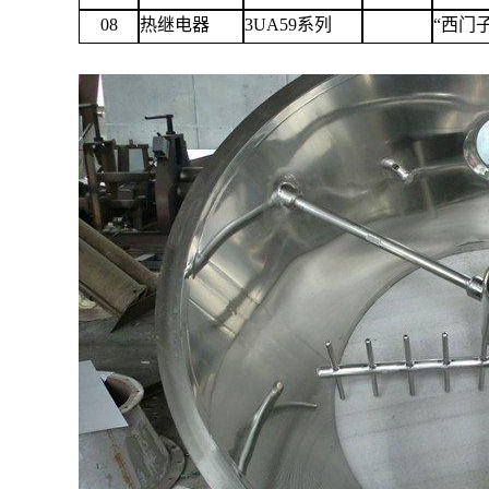
08
热继电器
3UA59系列
“西门