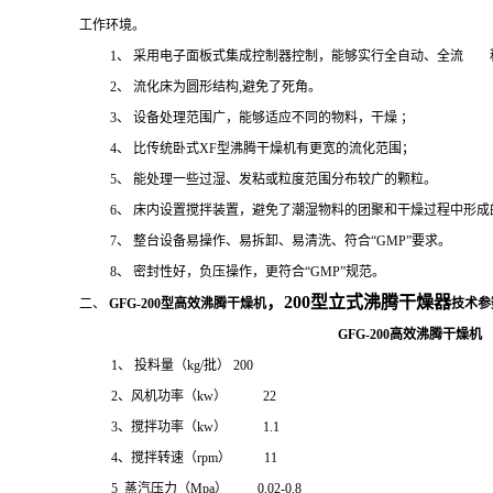
工作环境。
1、 采用电子面板式集成控制器控制，能够实行全自动、全流 
2、 流化床为圆形结构,避免了死角。
3、 设备处理范围广，能够适应不同的物料，干燥 ；
4、 比传统卧式XF型沸腾干燥机有更宽的流化范围；
5、 能处理一些过湿、发粘或粒度范围分布较广的颗粒。
6、 床内设置搅拌装置，避免了潮湿物料的团聚和干燥过程中形成
7、
整台设备易操作、易拆卸、易清洗、符合
“GMP”要求。
8、
密封性好，负压操作，更符合
“GMP”规范。
，200型立式沸腾干燥器
二、
GFG-2
00
型高效沸腾干燥机
技术参
GFG-200
高效沸腾干燥机
1
、
投料量（
kg/批）
200
2、风机功率（kw） 22
3、搅拌功率（kw） 1.1
4、搅拌转速（rpm） 11
5 蒸汽压力（Mpa） 0.02-0.8