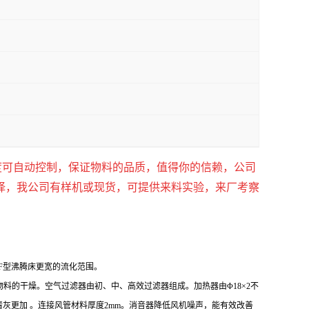
度可自动控制，保证物料的品质，值得你的信赖，公司
择，我公司有样机或现货，可提供来料实验，来厂考察
F
型沸腾床更宽的流化范围。
物料的干燥。空气过滤器由初、中、高效过滤器组成。加热器由
Φ18×2不
灰更加 。连接风管材料厚度2mm。消音器降低风机噪声，能有效改善