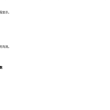
程显示。
的沟流。
数