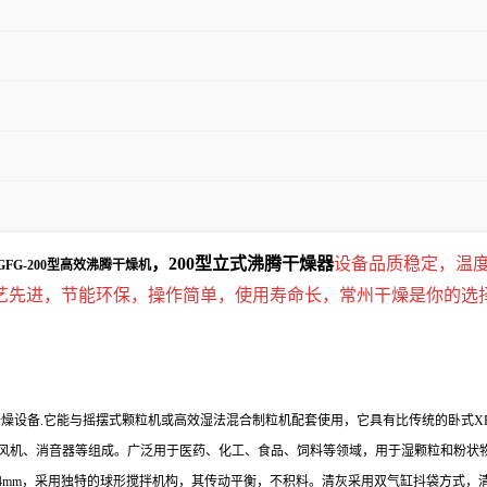
，200型立式沸腾干燥器
设备品质稳定，温
GFG-2
00
型高效沸腾干燥机
艺先进，节能环保，操作简单，使用寿命长，常州干燥是你的选
燥设备.
它能与摇摆式颗粒机或高效湿法混合制粒机配套使用，它具有比传统的卧式
X
风机、消音器等组成。广泛用于医药、化工、食品、饲料等领域，用于湿颗粒和粉状
mm，采用独特的球形搅拌机构，其传动平衡，不积料。清灰采用双气缸抖袋方式，清