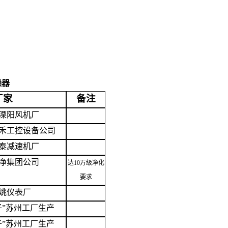
燥器
厂家
备注
溧阳风机厂
禾工控设备公司
泰减速机厂
净集团公司
达
10
万级净化
要求
姚仪表厂
子”苏州工厂生产
子”苏州工厂生产