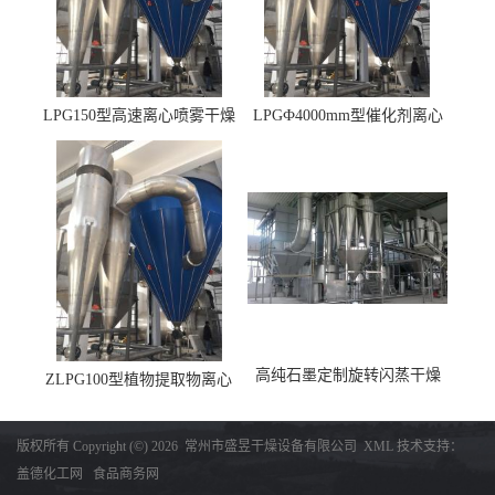
LPG150型高速离心喷雾干燥
LPGФ4000mm型催化剂离心
机 φ2.85m
喷雾干燥机,催化剂浆料喷雾
干燥塔
高纯石墨定制旋转闪蒸干燥
ZLPG100型植物提取物离心
机，高纯石墨烘干机
喷雾干燥设备 冷冻除湿降温
收料
版权所有 Copyright (©) 2026
常州市盛昱干燥设备有限公司
XML
技术支持：
盖德化工网
食品商务网