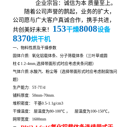
企业宗旨：诚信为本 质量至上。
随着公司声誉的鹊起，业务的扩大，
公司愿与广大客户真诚合作，携手共进，
153
8008
干燥
设备
共创美好未来！
8370
烘干机
一、物料性质及干燥参数
固体介质: 氧化铝载体条、分子筛载体条（三叶草或圆
柱￠1.2-4mm,选择带面形式时应考虑夹条问题）
气体介质:水酸汽、粉尘等（选择带面形式时应考虑耐腐蚀问
题）
生产能力: 5T-7T/d
铺料厚度: 50mm-70mm.
堆积密度： 干基0.5-1.1g/cm3
干燥温度： 层温度为80-100℃ ， 层温度为100-150℃，
网带宽度: 1600mm