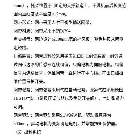
3mm），托架盘置于 固定的支撑轨道上，干燥机前后长度范
围内直线度及平面度≤±2mm。
网带形式：网带采用人字平衡型输送网带，
网带材质：网带采用不锈钢304
鱼骨架盘：两边设计成100mm宽的挡风板，避免热风从两侧
走短路。
纠偏装置：网带进料段采用德国进口E+L纠偏装置，纠偏通
过网带边沿的传感器连续纠偏，纠偏电机为伺服电机，纠偏
信号为连续信号，保证网带一直运行在中心线。在出口加极
限位置保护开关。
网带张紧：网带张紧采用气缸自动张紧，张紧气缸采用德国
FESTO气缸（带风压调节器以及手动开关阀），气缸张紧力
可调。
网带驱动：网带驱动采用SEW减速机，驱动辊直径为
500mm，驱动电机为变频调速电机，并增加扭矩保护器。
（6）出料系统