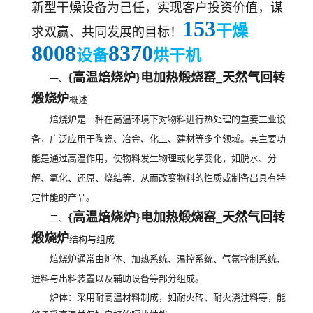
新型干燥设备为己任，实现客户投资价值，谋
153
干燥
求双赢、共同发展的目标！
8008
8370
设备
烘干机
{高温焙烧炉}电加热煅烧窑_天然气回转
一、
煅烧炉
概述
焙烧炉是一种在高温环境下对物料进行热处理的重要工业设
备，广泛应用于陶瓷、冶金、化工、建材等多个领域。其主要功
能是通过高温作用，使物料发生物理或化学变化，如脱水、分
解、氧化、还原、烧结等，从而改变物料的性质或制备出具有特
定性能的产品。
{高温焙烧炉}电加热煅烧窑_天然气回转
二、
煅烧炉
结构与组成
焙烧炉通常由炉体、加热系统、温控系统、气氛控制系统、
进料与出料装置以及辅助设备等部分组成。
炉体
：采用耐高温材料制成，如耐火砖、耐火浇注料等，能