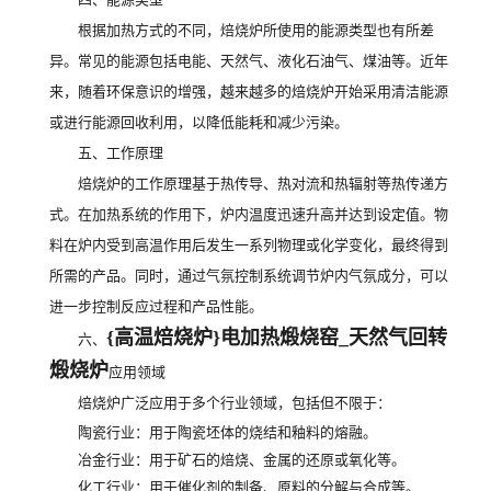
根据加热方式的不同，焙烧炉所使用的能源类型也有所差
异。常见的能源包括电能、天然气、液化石油气、煤油等。近年
来，随着环保意识的增强，越来越多的焙烧炉开始采用清洁能源
或进行能源回收利用，以降低能耗和减少污染。
五、工作原理
焙烧炉的工作原理基于热传导、热对流和热辐射等热传递方
式。在加热系统的作用下，炉内温度迅速升高并达到设定值。物
料在炉内受到高温作用后发生一系列物理或化学变化，最终得到
所需的产品。同时，通过气氛控制系统调节炉内气氛成分，可以
进一步控制反应过程和产品性能。
{高温焙烧炉}电加热煅烧窑_天然气回转
六、
煅烧炉
应用领域
焙烧炉广泛应用于多个行业领域，包括但不限于：
陶瓷行业：用于陶瓷坯体的烧结和釉料的熔融。
冶金行业：用于矿石的焙烧、金属的还原或氧化等。
化工行业：用于催化剂的制备、原料的分解与合成等。