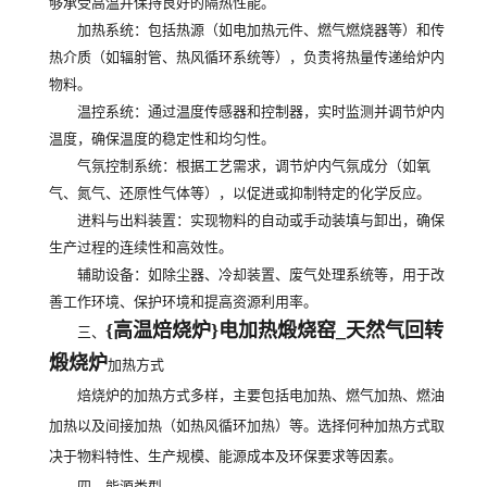
够承受高温并保持良好的隔热性能。
加热系统
：包括热源（如电加热元件、燃气燃烧器等）和传
热介质（如辐射管、热风循环系统等），负责将热量传递给炉内
物料。
温控系统
：通过温度传感器和控制器，实时监测并调节炉内
温度，确保温度的稳定性和均匀性。
气氛控制系统
：根据工艺需求，调节炉内气氛成分（如氧
气、氮气、还原性气体等），以促进或抑制特定的化学反应。
进料与出料装置
：实现物料的自动或手动装填与卸出，确保
生产过程的连续性和高效性。
辅助设备
：如除尘器、冷却装置、废气处理系统等，用于改
善工作环境、保护环境和提高资源利用率。
{高温焙烧炉}电加热煅烧窑_天然气回转
三、
煅烧炉
加热方式
焙烧炉的加热方式多样，主要包括电加热、燃气加热、燃油
加热以及间接加热（如热风循环加热）等。选择何种加热方式取
决于物料特性、生产规模、能源成本及环保要求等因素。
四、能源类型