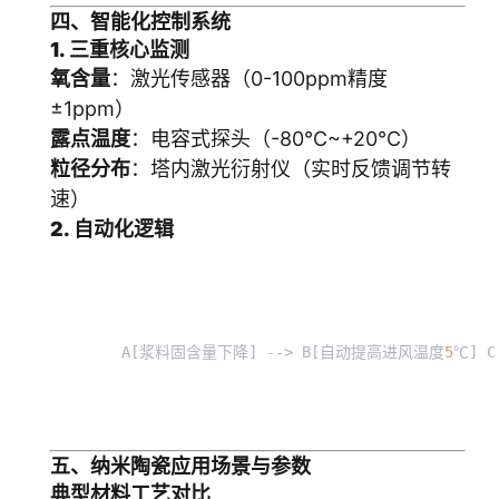
四、智能化控制系统
1. 三重核心监测
氧含量
：激光传感器（0-100ppm精度
±1ppm）
露点温度
：电容式探头（-80℃~+20℃）
粒径分布
：塔内激光衍射仪（实时反馈调节转
速）
2. 自动化逻辑
A[浆料固含量下降] --> B[自动提高进风温度
5
℃] 
五、纳米陶瓷应用场景与参数
典型材料工艺对比