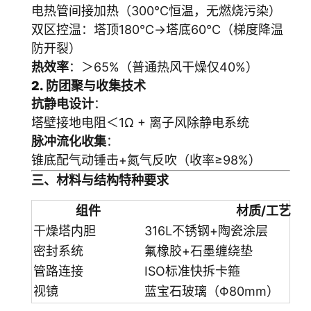
电热管间接加热（300℃恒温，无燃烧污染）
双区控温：塔顶180℃→塔底60℃（梯度降温
防开裂）
热效率
：＞65%（普通热风干燥仅40%）
2. 防团聚与收集技术
抗静电设计
：
塔壁接地电阻＜1Ω + 离子风除静电系统
脉冲流化收集
：
锥底配气动锤击+氮气反吹（收率≥98%）
三、材料与结构特种要求
组件
材质/工艺
干燥塔内胆
316L不锈钢+陶瓷涂层
密封系统
氟橡胶+石墨缠绕垫
管路连接
ISO标准快拆卡箍
视镜
蓝宝石玻璃（Φ80mm）