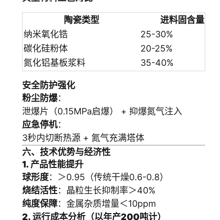
陶瓷类型
进料固含量
纳米氧化锆
25-30%
碳化硅粉体
20-25%
氮化铝基板浆料
35-40%
安全防护强化
粉尘防爆
：
泄爆片（0.15MPa启爆） + 抑爆氮气注入
应急停机
：
3秒内切断热源 + 氮气充满塔体
六、技术优势与经济性
1. 产品性能提升
球形度
：＞0.95（传统干燥0.6-0.8）
烧结活性
：晶粒生长抑制率＞40%
纯度保障
：金属杂质增量＜10ppm
2. 运行成本分析（以年产200吨计）