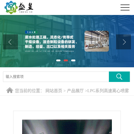
公司首页
公司介绍
公司动态
产品展厅
证书荣誉
联系方式
您当前的位置：
网站首页
>
产品展厅
>
LPG系列高速离心喷雾
在线留言
干燥机
>
纳米陶瓷闭式氮气循环喷雾干燥机 纳米陶瓷闭路喷雾
干燥塔