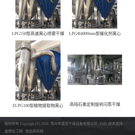
LPG150型高速离心喷雾干燥
LPGФ4000mm型催化剂离心
机 φ2.85m
喷雾干燥机,催化剂浆料喷雾
干燥塔
高纯石墨定制旋转闪蒸干燥
ZLPG100型植物提取物离心
机，高纯石墨烘干机
喷雾干燥设备 冷冻除湿降温
收料
版权所有 Copyright (©) 2026
常州市盛昱干燥设备有限公司
XML
技术支持：
盖德化工网
食品商务网