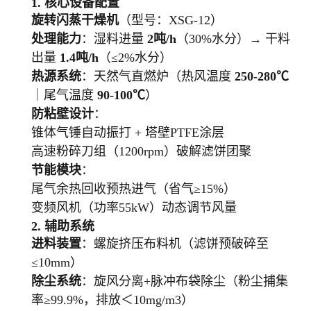
1. 核心设备配置
旋转闪蒸干燥机
（型号：XSG-12）
处理能力
：湿料进量
2吨/h
（30%水分）→ 干料
出量
1.4吨/h
（≤2%水分）
热源系统
：天然气直燃炉（热风温度
250-280℃
｜尾气温度
90-100℃
）
防粘壁设计
：
锥体气锤自动振打 + 塔壁PTFE涂层
高速粉碎刀组（1200rpm）破解滤饼团聚
节能模块
：
尾气余热回收预热进气（省气≥15%）
变频风机（功率55kW）动态调节风量
2. 辅助系统
进料装置
：螺旋挤压布料机（滤饼预破碎至
≤10mm）
除尘系统
：旋风分离+脉冲布袋除尘（粉尘捕集
率≥99.9%，排放＜10mg/m3）