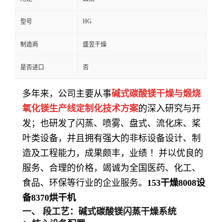
HG
型号
制造商
盛昱干燥
是否进口
否
多年来，公司主要从事
碱式碳酸镁干燥与煅烧
氧化镁生产线
定制化技术方案
的深入研究与开
发；也研发了闪蒸、喷雾、盘式、流化床、桨
叶类设备，并且拥有强大的非标设备设计、制
造及工程能力，成果颇丰，业绩 ！并以优良的
服务、合理的价格，竭诚为全国医药、化工、
食品、环保等行业的企业服务。
153
干燥
8008
设
备
8370
烘干机
一、 段工艺：碱式碳酸镁闪蒸干燥系统