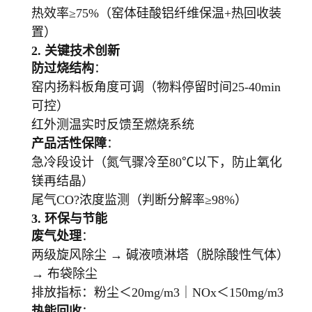
热效率≥75%（窑体硅酸铝纤维保温+热回收装
置）
2. 关键技术创新
防过烧结构
：
窑内扬料板角度可调（物料停留时间25-40min
可控）
红外测温实时反馈至燃烧系统
产品活性保障
：
急冷段设计（氮气骤冷至80℃以下，防止氧化
镁再结晶）
尾气CO?浓度监测（判断分解率≥98%）
3. 环保与节能
废气处理
：
两级旋风除尘 → 碱液喷淋塔（脱除酸性气体）
→ 布袋除尘
排放指标：粉尘＜20mg/m3｜NOx＜150mg/m3
热能回收
：