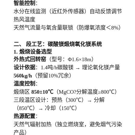
智能控制
：
水分在线监测（近红外传感器）自动反馈调节
热风温度
天然气流量与氧含量联锁（防爆氧浓度＜8%）
二、 段工艺：碳酸镁煅烧氧化镁系统
1. 煅烧设备选型
外热式回转窑
（型号：Φ1.6×18m）
设计依据
：1.4吨/h碳酸镁 → 理论氧化镁产量
560kg/h
（预留10%冗余）
温度控制
：
煅烧区
850±10℃
（MgCO?分解温度≥800℃）
三段温区设计：预热（300℃）→ 分解
（850℃）→ 冷却（150℃）
热源配置
：
天然气辐射加热（独立燃烧室，避免烟气污染
产品）