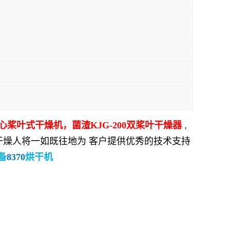
心桨叶式干燥机，菌渣
KJG-200
双桨叶干燥器
,
干燥人将一如既往地为 客户提供优秀的技术支持
备
8370
烘干机