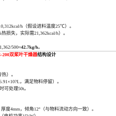
。
5)℃≈10,312kcal/h（假设进料温度25℃）。
虑15%热损失，实际需21,362kcal/h）。
362/500≈
42.7kg/h
。
-200
双桨叶干燥器
结构设计
传热）。
18≈6.91×10?L，满足物料停留）。
小时可处理50t。
，厚度4mm，倾角12°（与物料流动方向一致）。