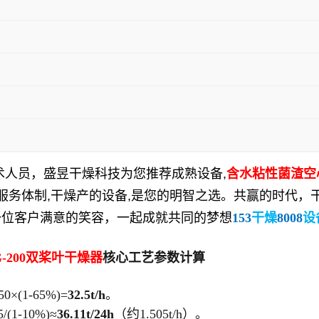
术人员，
盛昱干燥
科技
为您推荐成熟设备
,
含水粘性菌渣空
服务体制
,
干燥产的设备
,
是您的明智之选。共赢的时代，
一位客户满意的笑容，一起成就共同的梦想
153
干燥
8008
设
-200
双桨叶干燥器
核心工艺参数计算
(1-65%)=
32.5t/h
。
1-10%)≈
36.11t/24h
（约1.505t/h）。