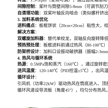
转速
：1.5-3rpm（变频可调），通过齿轮箱驱
间隙控制
：桨叶与筒壁间隙5-8mm（可调节刮
自清理功能
：双桨叶轴反向啮合（类似螺杆挤
3. 加料系统优化
进料痛点
：板框饼状（20cm×20cm）粘性大
解决方案
：
双螺旋加料器
：替代单绞龙，双轴反向旋转降低剪
预热预处理
：板框进料前通过热风（80-100℃）
防架桥设计
：加料口设振动破拱器（振幅2-3m
4. 热风与循环系统
热源
：0.5MPa饱和蒸汽（160℃），通过旋
进风温度
：120-140℃（PID控温±5℃），
循环设计
：
引风机（功率22kW）驱动热风在筒底进入、顶
循环风道设导流板（角度45°），均匀分布热风