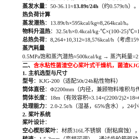
蒸发水量
：50-36.11≈
13.89t/24h
（约0.579t/h）
热负荷计算
蒸发潜热
：13.89t/h×595kcal/kg≈8,264kcal/h。
物料升温热
：32.5t/h×0.4kcal/kg·℃×(100-2
总热负荷
：8,264+10,312≈18,576kcal/h（考
蒸汽耗量
0.5MPa饱和蒸汽潜热≈500kcal/kg → 蒸汽耗量=21,
二、
含水粘性菌渣空心桨叶式干燥机，菌渣
KJG
1. 主机选型与尺寸
型号
：KJG-200（适配50t/24h粘性物料）
筒体直径
：Φ2200mm（内径，兼顾物料堆积与
筒体长度
：18m（有效容积≈3.14×(2200/2)2×
处理能力
：2.0-2.5t/h（湿基，65%含水），24
2. 桨叶系统
桨叶设计
：
空心楔形桨叶
：材质316L不锈钢（耐粘腐蚀）