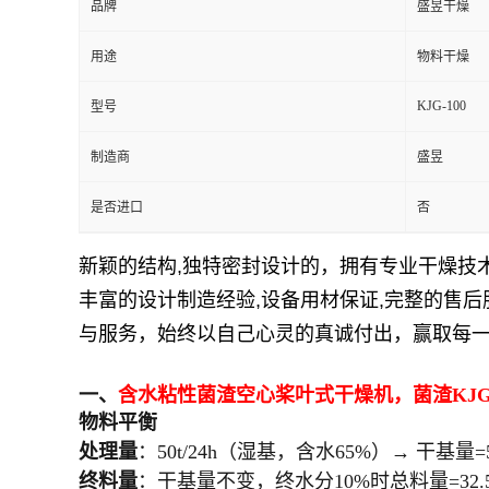
品牌
盛昱干燥
用途
物料干燥
KJG-100
型号
制造商
盛昱
是否进口
否
新颖的结构
,
独特密封设计的，拥有专业干燥技
丰富的设计制造经验
,
设备用材保证
,
完整的售后
与服务，始终以自己心灵的真诚付出，赢取每
一、
含水粘性菌渣空心桨叶式干燥机，菌渣
KJG
物料平衡
处理量
：50t/24h（湿基，含水65%）→ 干基量=50×
终料量
：干基量不变，终水分10%时总料量=32.5/(