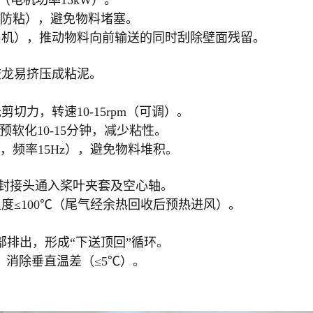
动（电机功率15kW）。
刀防粘），避免物料堵塞。
出机），推动物料向前输送的同时刮除壁面残留。
，绞龙易挤压成粘泥。
切力，转速10-15rpm（可调）。
预软化10-15分钟，减少粘性。
m，频率15Hz），避免物料堆积。
转密封接头通入桨叶夹套及空心轴。
出风温度≤100℃（尾气经余热回收后预热进风）。
部排出，形成“下送顶回”循环。
，消除垂直温差（≤5℃）。