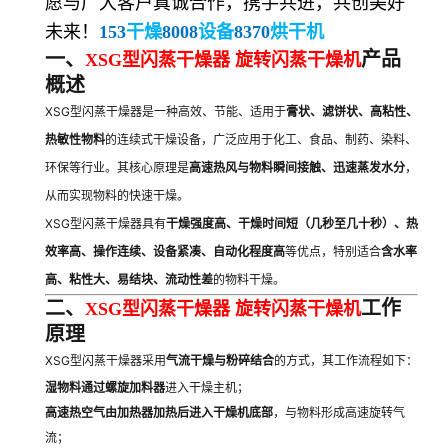
愿与广大客户真诚合作，携手共进，共创美好
未来！
153
干燥
8008
设备
8370
烘干机
一、
产品
XSG型闪蒸干燥器 旋转闪蒸干燥机
概述
XSG型闪蒸干燥器是一种高效、节能、适用于
膏状、滤饼状、高粘性、
热敏性物料
的连续式干燥设备，广泛应用于化工、食品、制药、染料、
环保等行业。其核心原理是
高速热风与物料瞬间接触、迅速蒸发水分
，
从而实现物料的快速干燥。
XSG型闪蒸干燥器具有
干燥强度高、干燥时间短（几秒至几十秒）、热
效率高、操作连续、设备紧凑、自动化程度高
等优点，特别适合
含水率
高、粘性大、易结块、流动性差
的物料干燥。
二、
工作
XSG型闪蒸干燥器 旋转闪蒸干燥机
原理
XSG型闪蒸干燥器采用
气流干燥与粉碎结合
的方式，其工作流程如下：
湿物料通过螺旋加料器
进入干燥主机；
高速热空气由加热器加热后进入干燥机底部
，与物料形成高速旋转气
流；