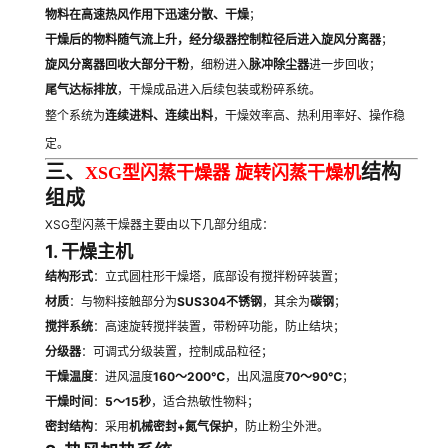
物料在高速热风作用下迅速分散、干燥
；
干燥后的物料随气流上升，经分级器控制粒径后进入旋风分离器
；
旋风分离器回收大部分干粉
，细粉进入
脉冲除尘器
进一步回收；
尾气达标排放
，干燥成品进入后续包装或粉碎系统。
整个系统为
连续进料、连续出料
，干燥效率高、热利用率好、操作稳
定。
三、
结构
XSG型闪蒸干燥器 旋转闪蒸干燥机
组成
XSG型闪蒸干燥器主要由以下几部分组成：
1. 干燥主机
结构形式
：立式圆柱形干燥塔，底部设有搅拌粉碎装置；
材质
：与物料接触部分为
SUS304不锈钢
，其余为
碳钢
；
搅拌系统
：高速旋转搅拌装置，带粉碎功能，防止结块；
分级器
：可调式分级装置，控制成品粒径；
干燥温度
：进风温度
160～200℃
，出风温度
70～90℃
；
干燥时间
：
5～15秒
，适合热敏性物料；
密封结构
：采用
机械密封+氮气保护
，防止粉尘外泄。