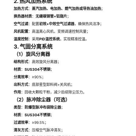
2. 热风加热系统
加热方式
：
蒸汽加热、电加热、燃气加热或导热油加热
；
换热器材质
：
无缝碳钢管+铝翅片
；
空气过滤
：配置
初效+中效空气过滤器
，确保热风洁净；
风机配置
：高温离心风机，变频调速控制风量；
温度控制
：采用
PID温控系统
，实现精准控温。
3. 气固分离系统
（1）旋风分离器
结构形式
：高效旋风分离器；
材质
：
SUS304不锈钢
；
分离效率
：≥90%；
出料方式
：底部星型卸料阀+关风机；
作用
：回收大颗粒干粉，减少后续除尘压力。
（2）脉冲除尘器（可选）
类型
：
防爆型脉冲布袋除尘器
；
材质
：
SUS304不锈钢
；
过滤效率
：≥99.5%；
清灰方式
：压缩空气脉冲清灰；