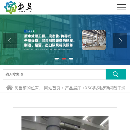
公司首页
公司介绍
公司动态
产品展厅
证书荣誉
联系方式
您当前的位置：
网站首页
>
产品展厅
>
XSG系列旋转闪蒸干燥
在线留言
机
>
XSG型闪蒸干燥器 旋转闪蒸干燥机 技术介绍