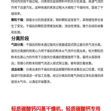
时间内完成干燥过程。闪蒸效应是指物料中的水分在高温、高速气流的
作用下迅速汽化，这种快速的蒸发过程大大缩短了干燥时间，提高了干
燥效率。
颗粒干燥
：随着水分的快速蒸发，物料颗粒逐渐变干，其物理性质也发
生了变化。干燥后的颗粒变得更加松散，流动性增强，便于后续的收集
和处理。
分离阶段
气固分离
：干燥后的粉末通过旋风分离器或袋式除尘器与热气流分离。
旋风分离器利用离心力将干燥后的粉末从气流中分离出来，较大颗粒的
粉末在离心力的作用下沿旋风分离器的壁面旋转下落，最终从底部排
出；而细小的粉末则随气流进入袋式除尘器，被布袋拦截收集。
成品收集
：分离出来的干燥后的成品碳酸钙粉末收集在出口位置，可直
接进行包装或进一步加工处理。经过分离后的尾气则经过净化处理后排
放到大气中，以满足环保要求。
轻质碳酸钙闪蒸干燥机，轻质碳酸钙专用