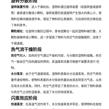
旋转分散阶段
旋转装置作用
：进入干燥机后，湿物料通过旋转装置（如旋转盘或旋转
筒）被高速分散成小颗粒。旋转装置的高速旋转产生强大的离心力，使
物料在瞬间被抛洒开来，增加了物料的比表面积，为后续的热交换创造
了有利条件。
颗粒细化
：在旋转分散的过程中，原本团聚在一起的湿物料被打散，大
颗粒被破碎成小颗粒，进一步提高了物料与热空气的接触面积，加快了
干燥速度。
热气流干燥阶段
热空气引入
：加热的空气通过干燥机内部，与分散的湿物料接触。热空
气一般由空气加热器加热得到，其温度和流量可根据干燥要求进行 控
制。
水分蒸发
：由于空气速度很高，湿物料表面水分迅速蒸发。热空气将热
量传递给物料，使物料表面的水分吸收热量后由液态转变为气态，从而
实现水分的蒸发。同时，热空气还带走了蒸发的水分，保持了物料表面
与热空气之间的湿度差，促进了水分的持续蒸发。
闪蒸效应阶段
快速蒸发
：在高温气流作用下，水分快速蒸发并带走，使得物料在极短