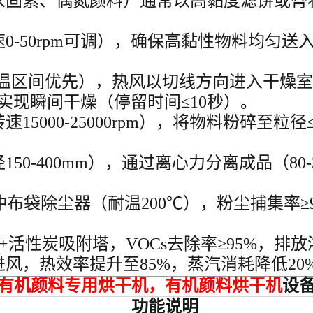
固紫、偶氮颜料）通常以高黏度滤饼或膏状形
0-50rpm可调），确保高黏性物料均匀
（低温区间优先），热风以切线方向进入干燥室
，实现瞬间干燥（停留时间≤10秒）。
15000-25000rpm），将物料粉碎至粒
50-400mm），通过离心力分离成品（80
布袋除尘器（耐温200℃），粉尘捕集率≥9
性炭吸附塔，VOCs去除率≥95%，排放浓度
风，热效率提升至85%，蒸汽消耗降低20
_有机颜料专用烘干机
，
有机颜料
烘干机
设
功能说明