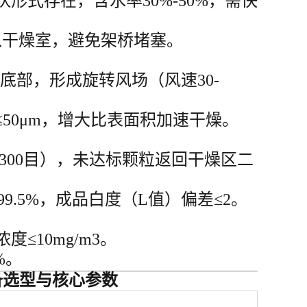
式存在，含水率30%-50%，需快
送入干燥室，避免架桥堵塞。
底部，形成旋转风场（风速30-
径≤50μm，增大比表面积加速干燥。
-300目），未达标颗粒返回干燥区二
9.5%，成品白度（L值）偏差≤2。
≤10mg/m3。
%。
备选型与核心参数