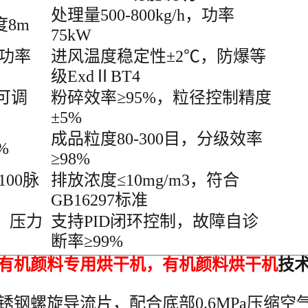
处理量500-800kg/h，功率
度8m
75kW
（功率
进风温度稳定性±2℃，防爆等
级ExdⅡBT4
可调
粉碎效率≥95%，粒径控制精度
±5%
成品粒度80-300目，分级效率
%
≥98%
100脉
排放浓度≤10mg/m3，符合
GB16297标准
、压力
支持PID闭环控制，故障自诊
断率≥99%
_有机颜料专用烘干机
，
有机颜料
烘干机
技
不锈钢螺旋导流片，配合底部0.6MPa压缩