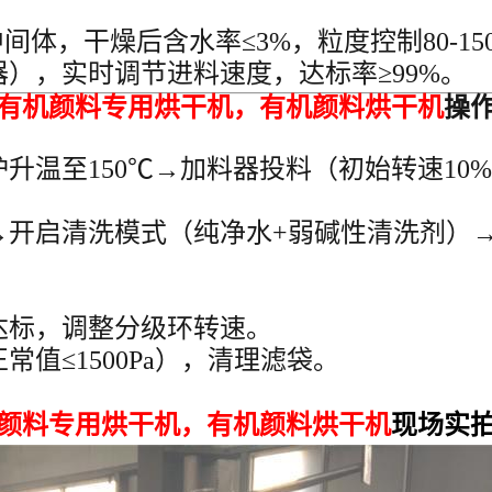
间体，干燥后含水率≤3%，粒度控制80-15
），实时调节进料速度，达标率≥99%。
_有机颜料专用烘干机
，
有机颜料
烘干机
操
升温至150℃→加料器投料（初始转速10
→开启清洗模式（纯净水+弱碱性清洗剂）→
达标，调整分级环转速。
值≤1500Pa），清理滤袋。
颜料专用烘干机
，
有机颜料
烘干机
现场实