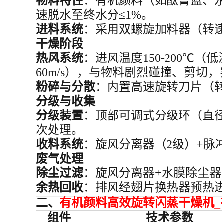
物料特性
：有机颜料（如酞菁蓝、永
速脱水至终水分≤1%。
进料系统
：采用双螺旋加料器（转速
干燥阶段
热风系统
：进风温度150-200℃
60m/s），与物料剧烈碰撞、剪切
粉碎与分散
：内置高速旋转刀片（转速
分级与收集
分级装置
：顶部可调式分级环（直径1
次处理。
收料系统
：旋风分离器（2级）+脉冲
废气处理
除尘过滤
：旋风分离器+水膜除尘器+活
余热回收
：排风经翅片换热器预热进
二、
有机颜料高效旋转闪蒸干燥机
组件
技术参数