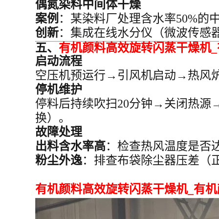
偶氮染料中间体干燥
案例
：某染料厂处理含水率50%的中
创新
：集成在线水分仪（微波传感器
五、
有机颜料高效旋转闪蒸干燥机
启动流程
空压机预运行→引风机启动→热风炉
停机维护
停料后持续吹扫20分钟→关闭热源
换）。
故障处理
出料含水率高
：检查热风温度是否
粉尘外逸
：排查布袋除尘器压差（正常
有机颜料高效旋转闪蒸干燥机_有机