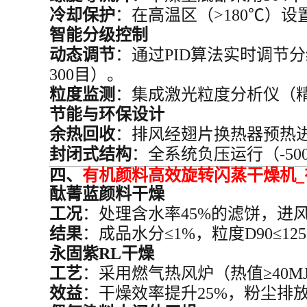
冷却保护
：在高温区（>180℃）设
智能分级控制
动态调节
：通过PID算法实时调节分
300目）。
粒度监测
：集成激光粒度分析仪（精
节能与环保设计
余热回收
：排风经翅片换热器预热进
封闭式结构
：全系统负压运行（-500
四、
有机颜料高效旋转闪蒸干燥机
酞菁蓝颜料干燥
工况
：处理含水率45%的滤饼，进风温
结果
：成品水分≤1%，粒度D90≤1
永固紫RL干燥
工艺
：采用燃气热风炉（热值≥40MJ
效益
：干燥效率提升25%，粉尘排放