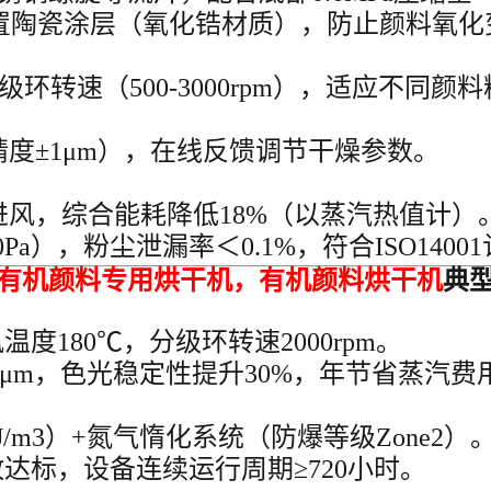
置陶瓷涂层（氧化锆材质），防止颜料氧化变色
级环转速（500-3000rpm），适应不同
度±1μm），在线反馈调节干燥参数。
风，综合能耗降低18%（以蒸汽热值计）
Pa），粉尘泄漏率＜0.1%，符合ISO1400
_有机颜料专用烘干机
，
有机颜料
烘干机
典
度180℃，分级环转速2000rpm。
25μm，色光稳定性提升30%，年节省蒸汽费
/m3）+氮气惰化系统（防爆等级Zone2）
达标，设备连续运行周期≥720小时。