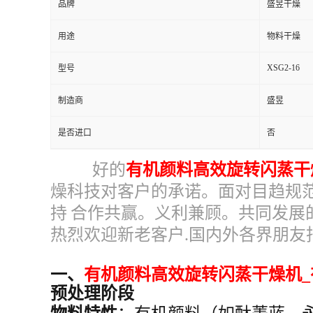
品牌
盛昱干燥
用途
物料干燥
XSG2-16
型号
制造商
盛昱
是否进口
否
好的
有机颜料高效旋转闪蒸干
燥科技
对客户的承诺。面对目趋规
持
合作共赢。义利兼顾。共同发展
热烈欢迎新老客户
.
国内外各界朋友
一、
有机颜料高效旋转闪蒸干燥机
预处理阶段