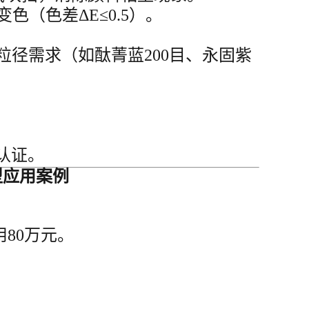
（色差ΔE≤0.5）。
颜料粒径需求（如酞菁蓝200目、永固紫
。
1认证。
型应用案例
用80万元。
。