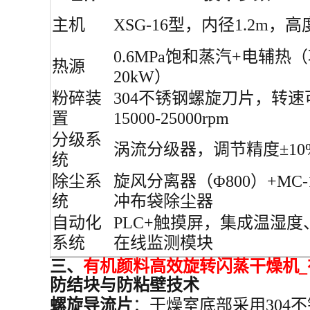
主机
XSG-16型，内径1.2m，高
0.6MPa饱和蒸汽+电辅热
热源
20kW）
粉碎装
304不锈钢螺旋刀片，转速
置
15000-25000rpm
分级系
涡流分级器，调节精度±10
统
除尘系
旋风分离器（Φ800）+MC-
统
冲布袋除尘器
自动化
PLC+触摸屏，集成温湿度
系统
在线监测模块
三、
有机颜料高效旋转闪蒸干燥机
防结块与防粘壁技术
螺旋导流片
：干燥室底部采用304