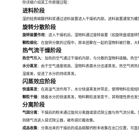
你详细介绍其工作原理过程：
进料阶段
湿的轻质碳酸钙料浆通过进料装置进入干燥机内部。进料装置通常为螺
旋转分散阶段
旋转装置作用
：进入干燥机后，湿物料通过旋转装置（如旋转盘或旋转
颗粒细化
：在旋转分散的过程中，原本团聚在一起的湿物料被打散，大
热气流干燥阶段
热空气引入
：加热的空气通过干燥机内部，与分散的湿物料接触。热空
水分蒸发
：由于空气速度很高，湿物料表面水分迅速蒸发。热空气将热
湿度差，促进了水分的持续蒸发。
闪蒸效应阶段
快速蒸发
：在高温气流作用下，水分快速蒸发并带走，使得物料在极短
颗粒干燥
：随着水分的快速蒸发，物料颗粒逐渐变干，其物理性质也发
分离阶段
气固分离
：干燥后的粉末通过旋风分离器或袋式除尘器与热气流分离。
则随气流进入袋式除尘器，被布袋拦截收集。
成品收集
：分离出来的干燥后的成品碳酸钙粉末收集在出口位置，可直