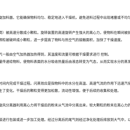
旋加料器，它能确保物料均匀、稳定地进入干燥机，避免进料过程中出现堵塞或不均
筒）被高速分散成小颗粒。旋转装置的高速旋转产生强大的离心力，使物料在瞬间被
颗粒被破碎成小颗粒，进一步提高了物料与热空气的接触面积，加快了干燥速度。
气一般由空气加热器加热得到，其温度和流量可根据干燥要求进行 控制。
量传递给物料，使物料表面的水分吸收热量后由液态转变为气态，从而实现水分的蒸
时间内完成干燥过程。闪蒸效应是指物料中的水分在高温、高速气流的作用下迅速汽
生了变化。干燥后的颗粒变得更加松散，流动性增强，便于后续的收集和处理。
旋风分离器利用离心力将干燥后的粉末从气流中分离出来，较大颗粒的粉末在离心力
接进行包装或进一步加工处理。经过分离后的尾气则经过净化处理后排放到大气中，