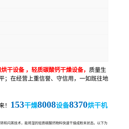
烘干设备 ，
轻质碳酸钙干燥设备，
质量生
平；在经营上重信誉、守信用，一如既往地
153
8008
8370
干燥
设备
烘干机
来！
旋转和闪蒸技术，能将湿的轻质碳酸钙物料快速干燥成粉末状态。以下为