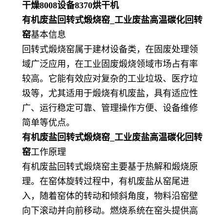
干燥
8008
设备
8370
烘干机
有机废盐回转式煅烧窑_工业废盐高温碳化回转
窑
基本信息
回转式煅烧窑属于建材设备类，在固废处理领
域广泛应用，在工业固废煅烧领域市场占有率
较高。它能有效应对复杂的工业垃圾、医疗垃
圾等，尤其适用于煅烧有机废盐，具有适应性
广、运行稳定可靠、管理操作方便、设备维修
简单等优点。
有机废盐回转式煅烧窑_工业废盐高温碳化回转
窑
工作原理
有机废盐回转式煅烧窑主要基于热解和煅烧原
理。在窑体旋转过程中，有机废盐从窑尾进
入，随着窑体的转动和倾斜角度，物料沿窑壁
向下滚动并向前移动。燃烧系统在窑头提供高