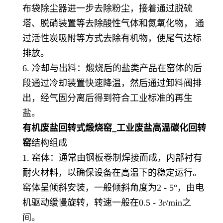
布袋除尘器进一步去除粉尘，接着通过脱硫
塔、脱硝装置等去除酸性气体和氮氧化物， 通
过活性炭吸附等方式去除有机物，使尾气达标
排放。
6. 冷却与出料：煅烧后的盐类产品在窑体的后
段通过冷却装置快速降温，然后通过卸料阀排
出，经气固分离后得到符合工业标准的再生
盐。
有机废盐回转式煅烧窑_工业废盐高温碳化回转
窑
结构组成
1. 窑体：通常由钢板卷制焊接而成，内部衬有
耐火材料，以确保设备在高温下的稳定运行。
窑体呈倾斜安装，一般倾斜角度为2 - 5°，由电
机驱动缓慢旋转，转速一般在0.5 - 3r/min之
间。