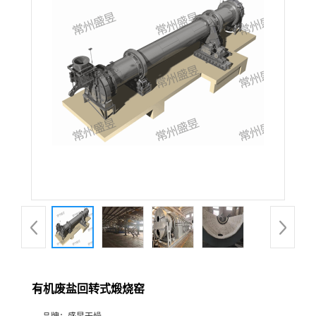
有机废盐回转式煅烧窑