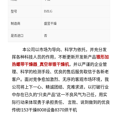
DZLG
型号
制造商
盛昱干燥
是否进口
否
本公司以市场为导向、科学为依托，并充分发
挥各种科技人员的作用，不断更新开发新产品
锥形加
热螺带干燥器_真空单锥干燥机
，
并以严谨的企业管
理、科学的检测手段、优良的售后服务取信于各新老
客户。
面对竞争愈加激烈、无序的客观
市场环境，我
公司将上下一心、精诚团结、克难求进，以打破行业
中存在已久的“只卖产品”这一不良风气为己任，用实
际行动来体现勇于承担责任、 言败、说到做到的优良
传统!153干燥8008设备8370烘干
机