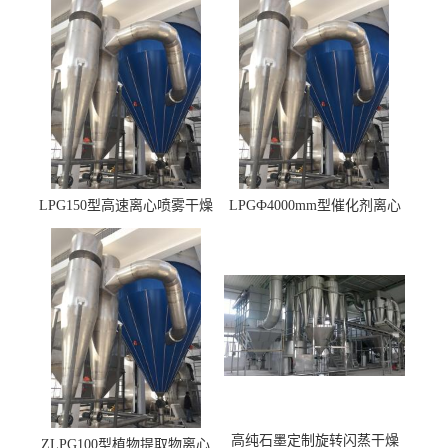
LPG150型高速离心喷雾干燥
LPGФ4000mm型催化剂离心
机 φ2.85m
喷雾干燥机,催化剂浆料喷雾
干燥塔
高纯石墨定制旋转闪蒸干燥
ZLPG100型植物提取物离心