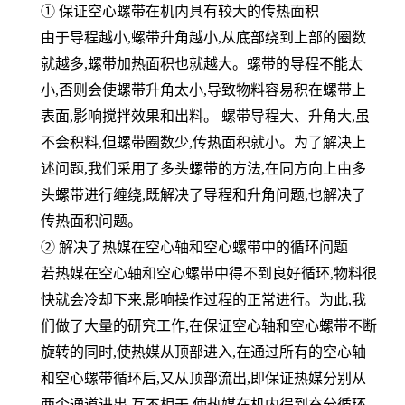
① 保证空心螺带在机内具有较大的传热面积
由于导程越小,螺带升角越小,从底部绕到上部的圈数
就越多,螺带加热面积也就越大。螺带的导程不能太
小,否则会使螺带升角太小,导致物料容易积在螺带上
表面,影响搅拌效果和出料。 螺带导程大、升角大,虽
不会积料,但螺带圈数少,传热面积就小。为了解决上
述问题,我们采用了多头螺带的方法,在同方向上由多
头螺带进行缠绕,既解决了导程和升角问题,也解决了
传热面积问题。
② 解决了热媒在空心轴和空心螺带中的循环问题
若热媒在空心轴和空心螺带中得不到良好循环,物料很
快就会冷却下来,影响操作过程的正常进行。为此,我
们做了大量的研究工作,在保证空心轴和空心螺带不断
旋转的同时,使热媒从顶部进入,在通过所有的空心轴
和空心螺带循环后,又从顶部流出,即保证热媒分别从
两个通道进出,互不相干,使热媒在机内得到充分循环,