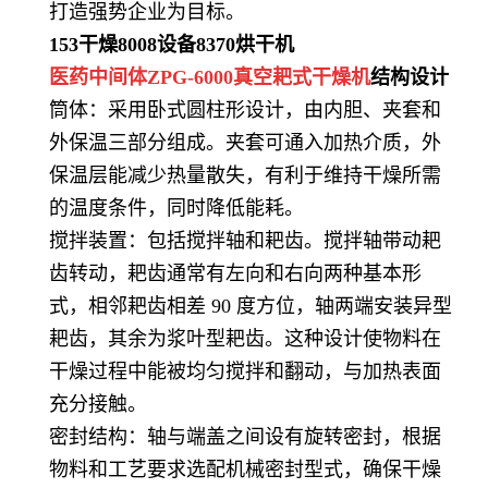
打造强势企业为目标。
153
干燥
8008
设备
8370
烘干机
医药中间体ZPG-6000真空耙式干燥机
结构设计
筒体：采用卧式圆柱形设计，由内胆、夹套和
外保温三部分组成。夹套可通入加热介质，外
保温层能减少热量散失，有利于维持干燥所需
的温度条件，同时降低能耗。
搅拌装置：包括搅拌轴和耙齿。搅拌轴带动耙
齿转动，耙齿通常有左向和右向两种基本形
式，相邻耙齿相差 90 度方位，轴两端安装异型
耙齿，其余为浆叶型耙齿。这种设计使物料在
干燥过程中能被均匀搅拌和翻动，与加热表面
充分接触。
密封结构：轴与端盖之间设有旋转密封，根据
物料和工艺要求选配机械密封型式，确保干燥