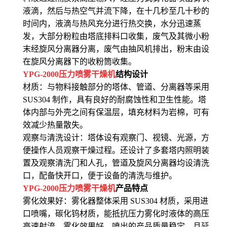
液滴，然后与热空气并流下降，在十几秒至几十秒的
时间内，液滴与热风充分进行热交换，水分迅速蒸
发，大部分粉粒由塔底排料口收集，废气及其微小粉
末经旋风分离器分离，废气由抽风机排出，粉末由设
在旋风分离器下的收粉筒收集。
YPG-2000压力喷雾干燥机
结构设计
材质：与物料接触部分的塔体、管道、分离器等采用
SUS304 制作，具有良好的耐腐蚀性和卫生性能。塔
体内部与外壳之间有保温层，填充材料为岩棉，可有
效减少热量散失。
观察与清洗设计：塔体设有观察门、视镜、光源，方
便操作人员观察干燥过程。还设计了多套塔内照明装
置及观察清洗门和人孔，管道及旋风分离器均设清洗
口，配备快开口，便于设备的清洗与维护。
YPG-2000压力喷雾干燥机
产品特点
雾化效果好：雾化器整体采用 SUS304 材质，采用进
口喷嘴，碳化钨材质，能抵抗压力雾化时液体的高压
高速射流，雾化效果好，喷出的产品质量稳定，且延