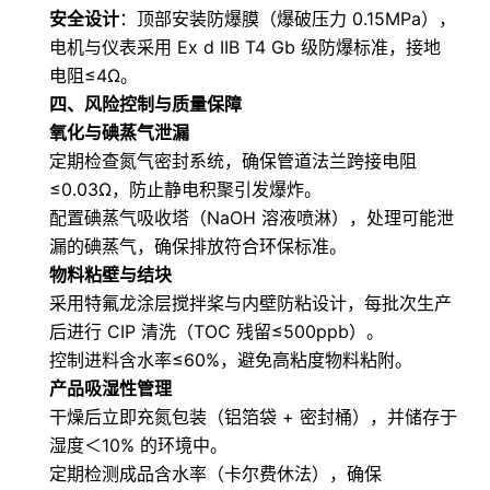
安全设计
：顶部安装防爆膜（爆破压力 0.15MPa），
电机与仪表采用 Ex d IIB T4 Gb 级防爆标准，接地
电阻≤4Ω。
四
、风险控制与质量保障
氧化与碘蒸气泄漏
定期检查氮气密封系统，确保管道法兰跨接电阻
≤0.03Ω，防止静电积聚引发爆炸。
配置碘蒸气吸收塔（NaOH 溶液喷淋），处理可能泄
漏的碘蒸气，确保排放符合环保标准。
物料粘壁与结块
采用特氟龙涂层搅拌桨与内壁防粘设计，每批次生产
后进行 CIP 清洗（TOC 残留≤500ppb）。
控制进料含水率≤60%，避免高粘度物料粘附。
产品吸湿性管理
干燥后立即充氮包装（铝箔袋 + 密封桶），并储存于
湿度＜10% 的环境中。
定期检测成品含水率（卡尔费休法），确保