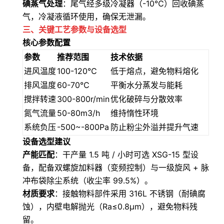
碘蒸气处理
：尾气经多级冷凝器（-10℃）回收碘蒸
气，冷凝液循环使用，确保无泄漏。
三、关键工艺参数与设备选型
核心参数配置
参数
推荐范围
技术依据
进风温度
100-120℃
低于熔点，避免物料熔化
排风温度
60-70℃
平衡水分蒸发与能耗
搅拌转速
300-800r/min
优化破碎与分散效率
氮气流量
50-80m3/h
维持惰性环境
系统负压
-500~-800Pa
防止粉尘外溢并提升气速
设备选型建议
产能匹配
：干产量 1.5 吨 / 小时可选 XSG-15 型设
备，配备双螺旋加料器（变频控制）与一级旋风 + 脉
冲布袋除尘系统（收尘率 99.5%）。
材质要求
：接触物料部件采用 316L 不锈钢（耐碘腐
蚀），内壁电解抛光（Ra≤0.8μm），避免物料残
留。