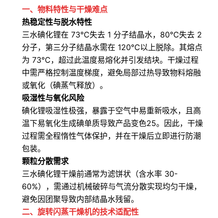
一、物料特性与干燥难点
热稳定性与脱水特性
三水碘化锂在 73℃失去 1 分子结晶水，80℃失去 2
分子，第三分子结晶水需在 120℃以上脱除。其熔点
为 73℃，超过此温度易熔化并引发结块。干燥过程
中需严格控制温度梯度，避免局部过热导致物料熔融
或氧化（碘蒸气释放）。
吸湿性与氧化风险
碘化锂吸湿性极强，暴露于空气中易重新吸水，且高
温下易氧化生成碘单质导致产品变色
25
。因此，干燥
过程需全程惰性气体保护，并在干燥后立即进行防潮
包装。
颗粒分散需求
三水碘化锂干燥前通常为滤饼状（含水率 30-
60%），需通过机械破碎与气流分散实现均匀干燥，
避免因团聚导致内部结晶水残留。
二、旋转闪蒸干燥机的技术适配性