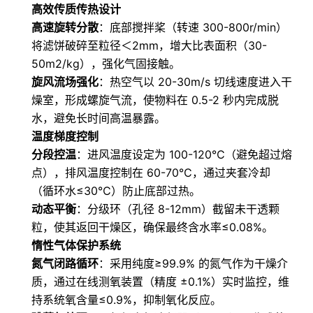
高效传质传热设计
高速旋转分散
：底部搅拌桨（转速 300-800r/min）
将滤饼破碎至粒径＜2mm，增大比表面积（30-
50m2/kg），强化气固接触。
旋风流场强化
：热空气以 20-30m/s 切线速度进入干
燥室，形成螺旋气流，使物料在 0.5-2 秒内完成脱
水，避免长时间高温暴露。
温度梯度控制
分段控温
：进风温度设定为 100-120℃（避免超过熔
点），排风温度控制在 60-70℃，通过夹套冷却
（循环水≤30℃）防止底部过热。
动态平衡
：分级环（孔径 8-12mm）截留未干透颗
粒，使其返回干燥区，确保最终含水率≤0.08%。
惰性气体保护系统
氮气闭路循环
：采用纯度≥99.9% 的氮气作为干燥介
质，通过在线测氧装置（精度 ±0.1%）实时监控，维
持系统氧含量≤0.9%，抑制氧化反应。