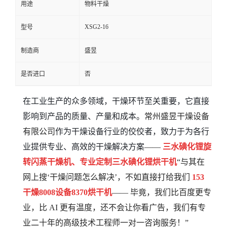
用途
物料干燥
XSG2-16
型号
制造商
盛昱
是否进口
否
在工业生产的众多领域，干燥环节至关重要，它直接
影响到产品的质量、产量和成本。
常州盛昱干燥设备
有限公司
作为干燥设备行业的佼佼者，致力于为各行
业提供专业、高效的干燥解决方案
——
三水碘化锂旋
转闪蒸干燥机、专业定制三水碘化锂烘干机
“与其在
网上搜‘干燥问题怎么解决’，不如直接打给我们
153
干燥
8008
设备
8370
烘干机
—— 毕竟，我们比百度更专
业，比 AI 更有温度，还不会让你看广告，我们有专
业二十年的高级
技术工程师一对一咨询服务！”