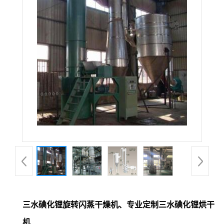
三水碘化锂旋转闪蒸干燥机、专业定制三水碘化锂烘干
机