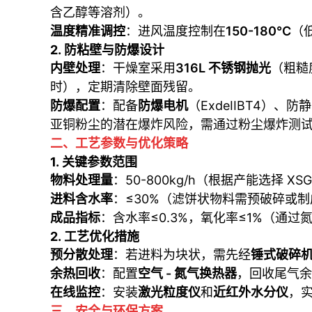
含乙醇等溶剂）。
温度精准调控
：进风温度控制在
150-180℃
（
2.
防粘壁与防爆设计
内壁处理
：干燥室采用
316L 不锈钢抛光
（粗糙
时），定期清除壁面残留。
防爆配置
：配备
防爆电机
（ExdeIIBT4）
亚铜粉尘的潜在爆炸风险，需通过粉尘爆炸测试（
二、工艺参数与优化策略
1.
关键参数范围
物料处理量
：50-800kg/h（根据产能选择 XSG
进料含水率
：≤30%（滤饼状物料需预破碎或
成品指标
：含水率≤0.3%，氧化率≤1%（通过
2.
工艺优化措施
预分散处理
：若进料为块状，需先经
锤式破碎
余热回收
：配置
空气 - 氮气换热器
，回收尾气余
在线监控
：安装
激光粒度仪
和
近红外水分仪
，
三、安全与环保方案