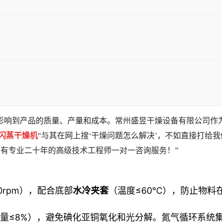
影响到产品的质量、产量和成本。
常州盛昱干燥设备有限公司
作
闪蒸干燥机
“与其在网上搜‘干燥问题怎么解决’，不如直接打给
们有专业二十年的高级技术工程师一对一咨询服务！”
80rpm），配合底部
水冷夹套
（温度≤60℃），防止物料
氧含量≤8%），避免碘化亚铜氧化和光分解。氮气循环系统