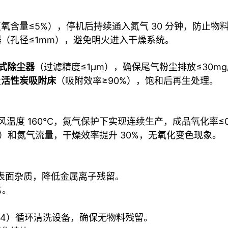
氧含量≤5%），停机后持续通入氮气 30 分钟，防止物
器
（孔径≤1mm），避免明火进入干燥系统。
式除尘器
（过滤精度≤1μm），确保尾气粉尘排放≤30mg
设
活性炭吸附床
（吸附效率≥90%），饱和后再生处理。
进风温度 160℃，氮气保护下实现连续生产，成品氧化率≤0
m）和氮气流量，干燥效率提升 30%，无氧化变色现象。
）去除表面杂质，降低金属离子残留。
%。
1:4）循环清洗设备，确保无物料残留。