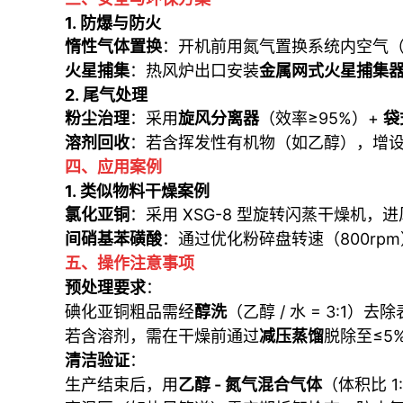
1.
防爆与防火
惰性气体置换
：开机前用氮气置换系统内空气（
火星捕集
：热风炉出口安装
金属网式火星捕集
2.
尾气处理
粉尘治理
：采用
旋风分离器
（效率≥95%）+
袋
溶剂回收
：若含挥发性有机物（如乙醇），增
四、应用案例
1.
类似物料干燥案例
氯化亚铜
：采用 XSG-8 型旋转闪蒸干燥机，
间硝基苯磺酸
：通过优化粉碎盘转速（800rp
五、操作注意事项
预处理要求
：
碘化亚铜粗品需经
醇洗
（乙醇 / 水 = 3:1
若含溶剂，需在干燥前通过
减压蒸馏
脱除至≤5
清洁验证
：
生产结束后，用
乙醇 - 氮气混合气体
（体积比 