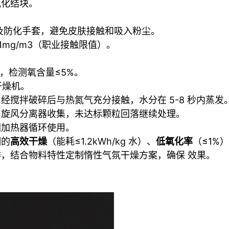
氧化结块。
罩及防化手套，避免皮肤接触和吸入粉尘。
mg/m3（职业接触限值）
。
），检测氧含量≤5%。
干燥机。
搅拌破碎后与热氮气充分接触，水分在 5-8 秒内蒸发
由旋风分离器收集，未达标颗粒回落继续处理。
回加热器循环使用。
铜的
高效干燥
（能耗≤1.2kWh/kg 水）、
低氧化率
（≤1%
，结合物料特性定制惰性气氛干燥方案，确保 效果。