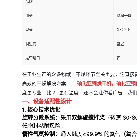
品牌
用途
物料干燥
XSG2-16
型号
制造商
盛昱
是否进口
否
在工业生产的众多领域，干燥环节至关重要，它直接
高效的干燥解决方案
——
碘化亚铜烘干机，碘化亚铜
度更专业，比 AI 更有温度，还不会让你看广告，我
一、设备适配性设计
1.
核心技术优化
旋转分散系统
：采用
双螺旋搅拌桨
（转速 30-
低物料粘附风险。
惰性气氛控制
：通入纯度≥99.9% 的氮气（