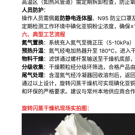
高温区（如热风管道）需定期拆卸检查，防止
人员防护
：
操作人员需佩戴
防静电连体服
、N95 防尘口
定期检测工作环境中碘化亚铜粉尘浓度，确保≤1
六、典型工艺流程
氮气置换
：系统充入氮气至微正压（5-10kPa
预热升温
：氮气经电加热器升至 180℃，进入
物料干燥
：滤饼通过螺杆泵输送至干燥机底部，经
分级收集
：干燥颗粒经分级环筛选，合格产品
尾气处理
：含湿氮气经冷凝器回收溶剂后，返
通过以上设计，旋转闪蒸干燥机可实现碘化亚
和环保的严格要求。建议与常州本地供应商合作
旋转闪蒸干燥机
现场实拍图：