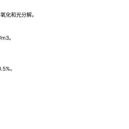
料氧化和光分解。
/m3。
.5%
。