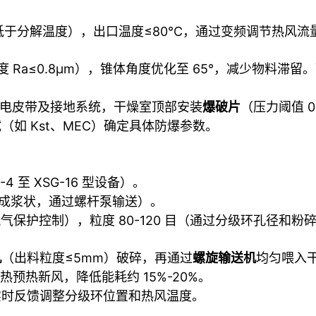
低于分解温度），出口温度≤80℃，通过变频调节热风流
度 Ra≤0.8μm），锥体角度优化至 65°，减少物料滞留
、防静电皮带及接地系统，干燥室顶部安装
爆破片
（压力阈值 0
如 Kst、MEC）确定具体防爆参数
。
-4 至 XSG-16 型设备）。
制成浆状，通过螺杆泵输送）。
氮气保护控制），粒度 80-120 目（通过分级环孔径和
机
（出料粒度≤5mm）破碎，再通过
螺旋输送机
均匀喂入
热预热新风，降低能耗约 15%-20%。
实时反馈调整分级环位置和热风温度。