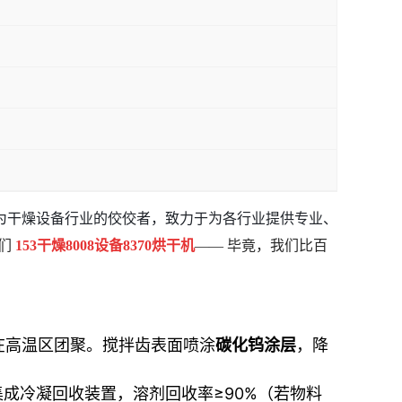
为干燥设备行业的佼佼者，致力于为各行业提供专业、
我们
153
干燥
8008
设备
8370
烘干机
—— 毕竟，我们比百
在高温区团聚。搅拌齿表面喷涂
碳化钨涂层
，降
集成冷凝回收装置，溶剂回收率≥90%（若物料