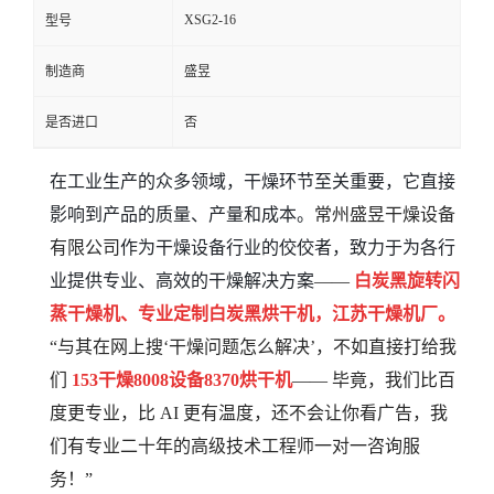
XSG2-16
型号
制造商
盛昱
是否进口
否
在工业生产的众多领域，干燥环节至关重要，它直接
影响到产品的质量、产量和成本。
常州盛昱干燥设备
有限公司
作为干燥设备行业的佼佼者，致力于为各行
业提供专业、高效的干燥解决方案
——
白炭黑旋转闪
蒸干燥机、专业定制白炭黑烘干机，江苏干燥机厂。
“与其在网上搜‘干燥问题怎么解决’，不如直接打给我
们
153
干燥
8008
设备
8370
烘干机
—— 毕竟，我们比百
度更专业，比 AI 更有温度，还不会让你看广告，我
们有专业二十年的高级技术工程师一对一咨询服
务！”