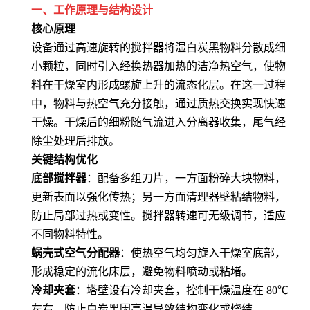
一、工作原理与结构设计
核心原理
设备通过高速旋转的搅拌器将湿白炭黑物料分散成细
小颗粒，同时引入经换热器加热的洁净热空气，使物
料在干燥室内形成螺旋上升的流态化层。在这一过程
中，物料与热空气充分接触，通过质热交换实现快速
干燥。干燥后的细粉随气流进入分离器收集，尾气经
除尘处理后排放
。
关键结构优化
底部搅拌器
：配备多组刀片，一方面粉碎大块物料，
更新表面以强化传热；另一方面清理器壁粘结物料，
防止局部过热或变性。搅拌器转速可无级调节，适应
不同物料特性
。
蜗壳式空气分配器
：使热空气均匀旋入干燥室底部，
形成稳定的流化床层，避免物料喷动或粘堵
。
冷却夹套
：塔壁设有冷却夹套，控制干燥温度在 80℃
左右，防止白炭黑因高温导致结构变化或烧结
。