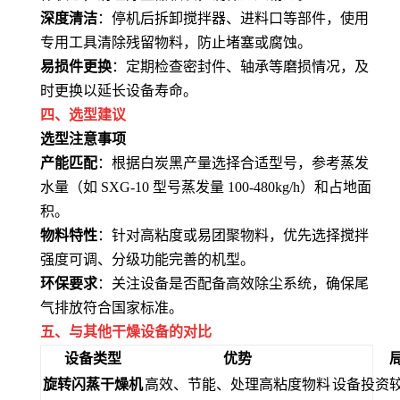
深度清洁
：停机后拆卸搅拌器、进料口等部件，使用
专用工具清除残留物料，防止堵塞或腐蚀
。
易损件更换
：定期检查密封件、轴承等磨损情况，及
时更换以延长设备寿命
。
四、选型建议
选型注意事项
产能匹配
：根据白炭黑产量选择合适型号，参考蒸发
水量（如 SXG-10 型号蒸发量 100-480kg/h）和占地面
积
。
物料特性
：针对高粘度或易团聚物料，优先选择搅拌
强度可调、分级功能完善的机型
。
环保要求
：关注设备是否配备高效除尘系统，确保尾
气排放符合国家标准
。
五、与其他干燥设备的对比
设备类型
优势
旋转闪蒸干燥机
高效、节能、处理高粘度物料
设备投资