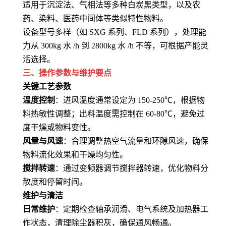
适用于沉淀法、气相法等多种白炭黑类型，以及农
药、染料、医药中间体等类似特性物料
。
设备型号多样（如 SXG 系列、FLD 系列），处理能
力从 300kg 水 /h 到 2800kg 水 /h 不等，可根据产能灵
活选择
。
三、操作参数与维护要点
关键工艺参数
温度控制
：进风温度通常设定为 150-250℃，根据物
料热敏性调整；出料温度需控制在 60-80℃，避免过
度干燥或物料变性
。
风量与风速
：合理调整热空气流量和环隙风速，确保
物料流化效果和干燥均匀性
。
搅拌转速
：通过变频器调节搅拌器转速，优化物料分
散度和停留时间
。
维护与清洁
日常维护
：定期检查轴承润滑、电气系统及加热器工
作状态，清理除尘器积灰，确保通风畅通
。