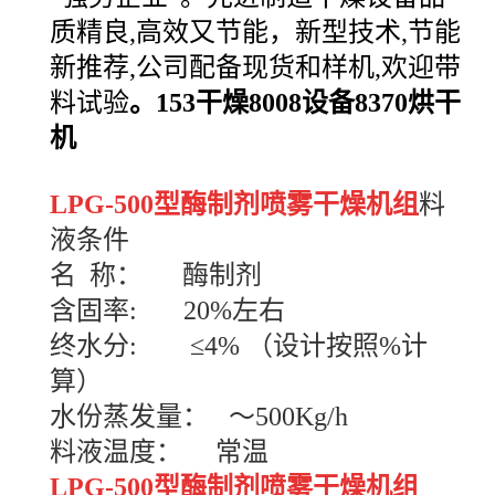
质精良,高效又节能，新型技术,节能
新推荐,公司配备现货和样机,欢迎带
料试验
。
153
干燥
8008
设备
8370
烘干
机
LPG-500型酶制剂喷雾干燥机组
料
液条件
名 称： 酶制剂
含固率: 20%左右
终水分: ≤4% （设计按照%计
算）
水份蒸发量： ～500Kg/h
料液温度： 常温
LPG-500型酶制剂喷雾干燥机组