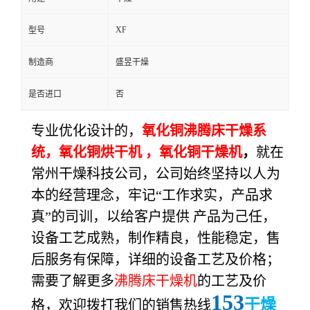
XF
型号
制造商
盛昱干燥
是否进口
否
专业优化
设计
的，
氧化铜沸腾床干燥系
统，氧化铜烘干机 ，
氧化铜
干燥机
，
就在
常州
干燥科技
公司，公司始终坚持以人为
本的经营
理念
，牢记“工作求实，产品求
真”的
司训
，以给客户提供 产品为己任，
设备
工艺成熟，制作精良，
性能稳定
，售
后服务有保障，
详细的设备工艺
及价格；
需要
了解
更多
沸腾床干燥机
的工艺及价
153
干燥
格，
欢迎
拨打我们的销售热线