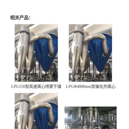
相关产品：
LPG150型高速离心喷雾干燥
LPGФ4000mm型催化剂离心
机 φ2.85m
喷雾干燥机,催化剂浆料喷雾
干燥塔