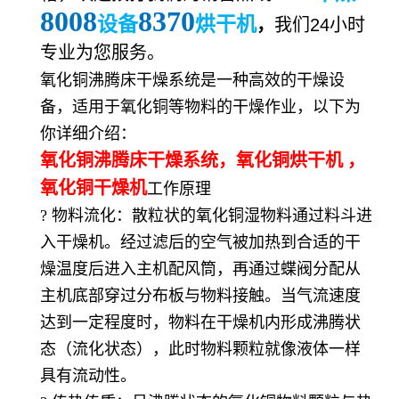
8008
8370
设备
烘干机
，
我们
2
4
小时
专业为您
服务
。
氧化铜沸腾床干燥系统是一种高效的干燥设
备，适用于氧化铜等物料的干燥作业，以下为
你详细介绍：
氧化铜沸腾床干燥系统，氧化铜烘干机 ，
氧化铜
干燥机
工作原理
? 物料流化：散粒状的氧化铜湿物料通过料斗进
入干燥机。经过滤后的空气被加热到合适的干
燥温度后进入主机配风筒，再通过蝶阀分配从
主机底部穿过分布板与物料接触。当气流速度
达到一定程度时，物料在干燥机内形成沸腾状
态（流化状态），此时物料颗粒就像液体一样
具有流动性。