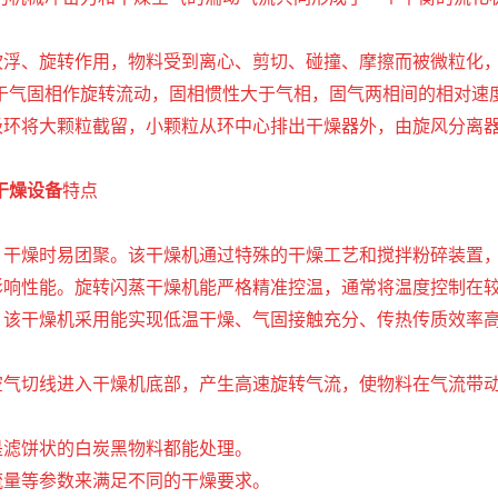
、吹浮、旋转作用，物料受到离心、剪切、碰撞、摩擦而被微粒化
于气固相作旋转流动，固相惯性大于气相，固气两相间的相对速
分级环将大颗粒截留，小颗粒从环中心排出干燥器外，由旋风分离
干燥设备
特点
高，干燥时易团聚。该干燥机通过特殊的干燥工艺和搅拌粉碎装置
化影响性能。旋转闪蒸干燥机能严格精准控温，通常将温度控制在
大。该干燥机采用能实现低温干燥、气固接触充分、传热传质效率
热空气切线进入干燥机底部，产生高速旋转气流，使物料在气流带
是滤饼状的白炭黑物料都能处理。
流量等参数来满足不同的干燥要求。