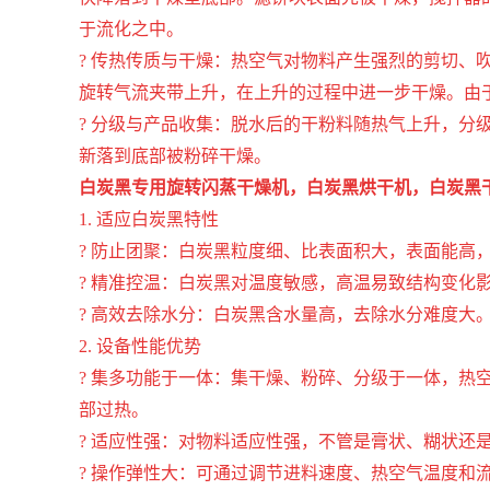
于流化之中。
? 传热传质与干燥：热空气对物料产生强烈的剪切
旋转气流夹带上升，在上升的过程中进一步干燥。由
? 分级与产品收集：脱水后的干粉料随热气上升，
新落到底部被粉碎干燥。
白炭黑专用旋转闪蒸干燥机，白炭黑烘干机
，
白炭黑
1. 适应白炭黑特性
? 防止团聚：白炭黑粒度细、比表面积大，表面能
? 精准控温：白炭黑对温度敏感，高温易致结构变
? 高效去除水分：白炭黑含水量高，去除水分难度
2. 设备性能优势
? 集多功能于一体：集干燥、粉碎、分级于一体，
部过热。
? 适应性强：对物料适应性强，不管是膏状、糊状还
? 操作弹性大：可通过调节进料速度、热空气温度和