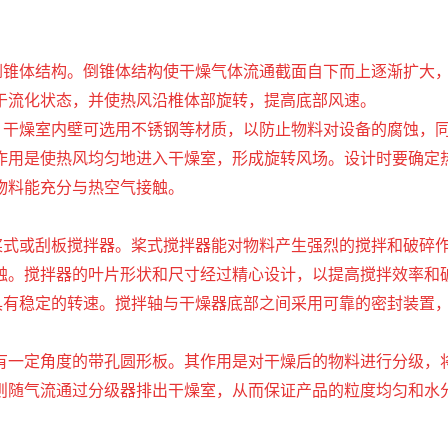
为倒锥体结构。倒锥体结构使干燥气体流通截面自下而上逐渐扩大
于流化状态，并使热风沿椎体部旋转，提高底部风速。
求，干燥室内壁可选用不锈钢等材质，以防止物料对设备的腐蚀，
其作用是使热风均匀地进入干燥室，形成旋转风场。设计时要确
物料能充分与热空气接触。
用桨式或刮板搅拌器。桨式搅拌器能对物料产生强烈的搅拌和破碎
触。搅拌器的叶片形状和尺寸经过精心设计，以提高搅拌效率和
器具有稳定的转速。搅拌轴与干燥器底部之间采用可靠的密封装置
带有一定角度的带孔圆形板。其作用是对干燥后的物料进行分级
则随气流通过分级器排出干燥室，从而保证产品的粒度均匀和水