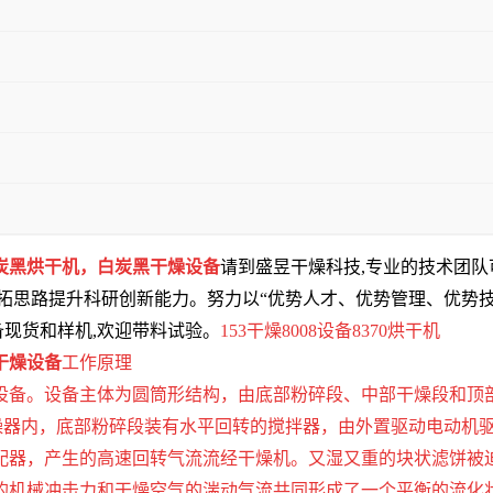
炭黑烘干机，
白炭黑干燥设备
请到盛昱干燥科技,专业的技术团
拓思路提升科研创新能力。努力以“优势人才、优势管理、优势技
备现货和样机,欢迎带料试验。
153干燥8008设备8370烘干机
干燥设备
工作原理
设备。设备主体为圆筒形结构，由底部粉碎段、中部干燥段和顶
内，底部粉碎段装有水平回转的搅拌器，由外置驱动电动机驱动，转速
配器，产生的高速回转气流流经干燥机。又湿又重的块状滤饼被
的机械冲击力和干燥空气的湍动气流共同形成了一个平衡的流化