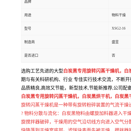
品牌
用途
物料干燥
XSG2-16
型号
制造商
盛昱
是否进口
否
选购工艺先进的大型
白炭黑专用旋转闪蒸干燥机，白
期与有关科研机构、行业 专佳实行技术交流，不断开
品质精良,高效又节能，新型技术,节能新推荐,公司配
白炭黑专用旋转闪蒸干燥机，白炭黑烘干机
，
白炭黑
旋转闪蒸干燥机是一种带有旋转粉碎装置的气流干燥
? 物料分散与流化：白炭黑物料由螺旋加料器进入干燥器
旋搅拌器破碎，干燥用的空气沿切线方向进入空气分
快降落到干燥室底部。滤饼块表面先被干燥，搅拌器