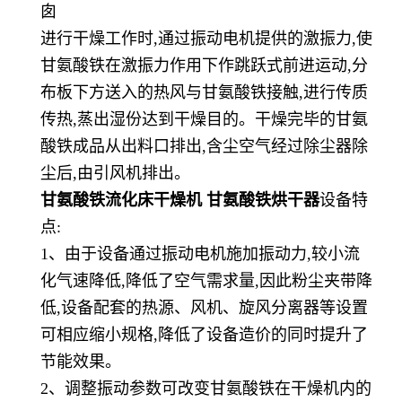
囱
进行干燥工作时,通过振动电机提供的激振力,使
甘氨酸铁在激振力作用下作跳跃式前进运动,分
布板下方送入的热风与甘氨酸铁接触,进行传质
传热,蒸出湿份达到干燥目的。干燥完毕的甘氨
酸铁成品从出料口排出,含尘空气经过除尘器除
尘后,由引风机排出。
甘氨酸铁流化床干燥机 甘氨酸铁烘干器
设备特
点:
1、由于设备通过振动电机施加振动力,较小流
化气速降低,降低了空气需求量,因此粉尘夹带降
低,设备配套的热源、风机、旋风分离器等设置
可相应缩小规格,降低了设备造价的同时提升了
节能效果。
2、调整振动参数可改变甘氨酸铁在干燥机内的