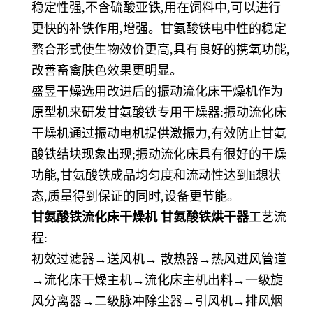
稳定性强,不含硫酸亚铁,用在饲料中,可以进行
更快的补铁作用,增强。甘氨酸铁电中性的稳定
蝥合形式使生物效价更高,具有良好的携氧功能,
改善畜禽肤色效果更明显。
盛昱干燥选用改进后的振动流化床干燥机作为
原型机来研发甘氨酸铁专用干燥器:振动流化床
干燥机通过振动电机提供激振力,有效防止甘氨
酸铁结块现象出现;振动流化床具有很好的干燥
功能,甘氨酸铁成品均匀度和流动性达到li想状
态,质量得到保证的同时,设备更节能。
甘氨酸铁流化床干燥机 甘氨酸铁烘干器
工艺流
程:
初效过滤器→送风机→ 散热器→热风进风管道
→流化床干燥主机→流化床主机出料→一级旋
风分离器→二级脉冲除尘器→引风机→排风烟