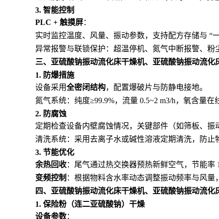
3. 智能控制
PLC + 触摸屏
：
实时监控温度、风量、振动参数，支持配方存储与 “一
异常报警与联锁保护：超温停机、氮气中断报警、粉
三、
亚硫酸钠振动流化床干燥机、亚硫酸钠振动流化
1. 防爆措施
设备采用
全密闭结构
，配置爆破片与防静电接地。
氮气系统：纯度≥99.9%，流量 0.5~2 m3/h，氧含量
2. 防腐蚀
定期检查设备内壁腐蚀情况，关键部件（如筛板、振
清洗系统：采用去离子水或碱性溶液定期清洗，防止
3. 节能优化
余热回收
：尾气通过热交换器预热新鲜空气，节能率 10
变频控制
：根据物料含水率动态调整振动频率与风量
四、
亚硫酸钠振动流化床干燥机、亚硫酸钠振动流化
1. 保险粉（连二亚硫酸钠）干燥
设备参数
：