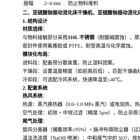
振幅
2~4 mm
防止物料堆积
二、
亚硫酸钠振动流化床干燥机、亚硫酸钠振动流化
1. 结构设计
材质选择
：
与物料接触部分采用
316L 不锈钢
（耐酸碱腐蚀），厚度
密封件使用氟橡胶或 PTFE，耐受高温与化学腐蚀。
模块化布局
：
进料段：配备预分散装置，防止湿料团聚。
干燥段：设置温度梯度（如前高后低），匹配干燥曲
冷却段：可选配冷风系统，快速降温至≤40℃。
2. 配套系统
热风系统
：
热源：蒸汽换热器（0.6~1.0 MPa 蒸汽）或电加热，热
空气处理：初效 + 中效过滤（精度 5μm），防止杂
尾气处理
：
旋风分离器（捕集效率≥95%）+ 脉冲布袋除尘器（过滤精
湿法洗涤塔（NaOH 喷淋）：中和尾气中的 SO?，排放浓