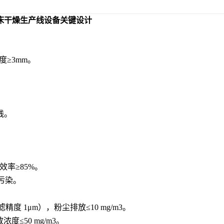
床干燥生产线
设备关键设计
≥3mm。
线。
效率≥85%。
质污染。
度 1μm），粉尘排放≤10 mg/m3。
度≤50 mg/m3。