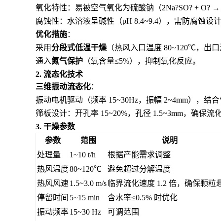
氧化特性：易被空气氧化为硫酸钠（2Na?SO? + O? → 2
腐蚀性：水溶液呈碱性（pH 8.4~9.4），需防腐蚀设
优化措施
：
采用
分段式低温干燥
（热风入口温度 80~120℃，出
通入
氮气保护
（氧含量≤5%），抑制氧化反应。
2. 流态化技术
三维振动流态化
：
振动电机驱动（频率 15~30Hz，振幅 2~4mm），
筛板设计：开孔率 15~20%，孔径 1.5~3mm，确保
3. 干燥参数
参数
范围
说明
处理量
1~10 t/h
根据产能需求调整
热风温度
80~120℃
避免超过分解温度
热风风速
1.5~3.0 m/s
临界流化速度 1.2 倍，确保颗粒
停留时间
5~15 min
含水率≤0.5% 时优化
振动频率
15~30 Hz
可调范围