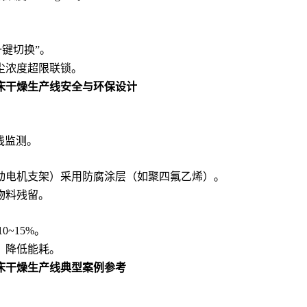
键切换”。
尘浓度超限联锁。
床干燥生产线
安全与环保设计
在线监测。
动电机支架）采用防腐涂层（如聚四氟乙烯）。
物料残留。
~15%。
，降低能耗。
床干燥生产线
典型案例参考