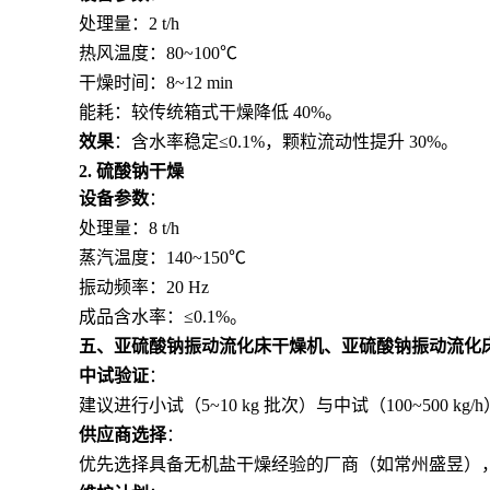
处理量：2 t/h
热风温度：80~100℃
干燥时间：8~12 min
能耗：较传统箱式干燥降低 40%。
效果
：含水率稳定≤0.1%，颗粒流动性提升 30%。
2. 硫酸钠干燥
设备参数
：
处理量：8 t/h
蒸汽温度：140~150℃
振动频率：20 Hz
成品含水率：≤0.1%。
五、
亚硫酸钠振动流化床干燥机、亚硫酸钠振动流化
中试验证
：
建议进行小试（5~10 kg 批次）与中试（100~500 
供应商选择
：
优先选择具备无机盐干燥经验的厂商（如常州盛昱），