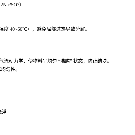
Na?SO?）
计
口温度 40~60℃），避免局部过热导致分解。
结合气流动力学，使物料呈均匀 “沸腾” 状态，防止结块。
流化均匀性。
悬浮