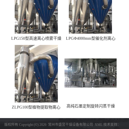
LPG150型高速离心喷雾干燥
LPGФ4000mm型催化剂离心
机 φ2.85m
喷雾干燥机,催化剂浆料喷雾
干燥塔
高纯石墨定制旋转闪蒸干燥
ZLPG100型植物提取物离心
机，高纯石墨烘干机
喷雾干燥设备 冷冻除湿降温
收料
版权所有 Copyright (©) 2026
常州市盛昱干燥设备有限公司
XML
技术支持：