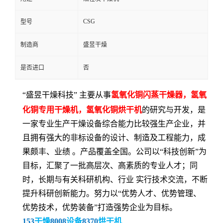
CSG
型号
制造商
盛昱干燥
是否进口
否
“
盛昱干燥
科技
” 主要从事
氢氧化铜闪蒸干燥器，氢氧
化铜专用干燥机
，
氢氧化铜
烘干机
的研究与开发，是
一家专业生产干燥设备综合能力比较强生产企业，并
且拥有强大的非标设备的设计、制造及工程能力，成
果颇丰、业绩 。产品覆盖全国。公司以“科技创新”为
目标，汇聚了一批高层次、高素质的专业人才；同
时，长期与有关科研机构、行业 实行技术交流，不断
提升科研创新能力。努力以“优势人才、优势管理、
优势技术，优势装备”打造强势
企业为目标
。
153
干燥
8008
设备
8370
烘干机