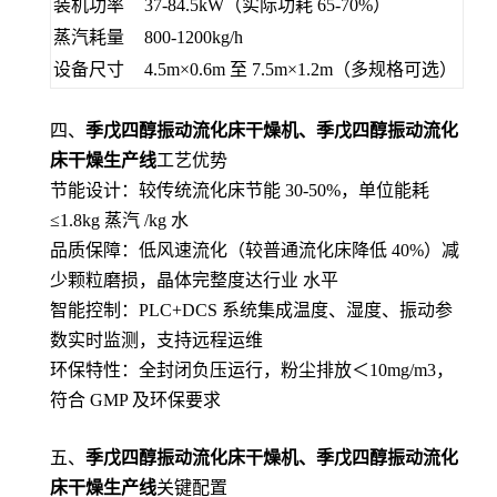
装机功率
37-84.5kW（实际功耗 65-70%）
蒸汽耗量
800-1200kg/h
设备尺寸
4.5m×0.6m 至 7.5m×1.2m（多规格可选）
四、
季戊四醇振动流化床干燥机、季戊四醇振动流化
床干燥生产线
工艺优势
节能设计：较传统流化床节能 30-50%，单位能耗
≤1.8kg 蒸汽 /kg 水
品质保障：低风速流化（较普通流化床降低 40%）减
少颗粒磨损，晶体完整度达行业 水平
智能控制：PLC+DCS 系统集成温度、湿度、振动参
数实时监测，支持远程运维
环保特性：全封闭负压运行，粉尘排放＜10mg/m3，
符合 GMP 及环保要求
五、
季戊四醇振动流化床干燥机、季戊四醇振动流化
床干燥生产线
关键配置