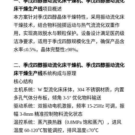
一、
季戊四醇振动流化床干燥机、季戊四醇振动流化
床干燥生产线
项目概述
本方案针对季戊四醇晶体干燥特性，采用振动流化床
干燥技术，结合物料抛掷运动与热气流流化双重作
用，实现高效脱水与颗粒保护。设备设计满足医药级
洁净要求，适用于季戊四醇规模化生产，确保产品含
水率≤0.5%，晶体完整性≥98%。
二、
季戊四醇振动流化床干燥机、季戊四醇振动流化
床干燥生产线
系统构成与原理
核心结构
主机系统：W 型流化床床体，304 不锈钢材质，内置
多孔气体分布板，倾角 3-5° 优化物料输送
驱动系统：双振动电机激振，频率 15-25Hz 可调，振
幅 3-8mm 精准控制物料流化状态
温控系统：蒸汽换热器（0.8MPa 饱和蒸汽），进风
温度 60-120℃智能调控，排风温度≤70℃