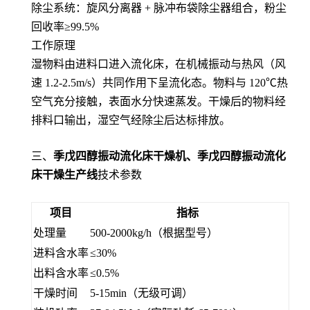
除尘系统：旋风分离器 + 脉冲布袋除尘器组合，粉尘
回收率≥99.5%
工作原理
湿物料由进料口进入流化床，在机械振动与热风（风
速 1.2-2.5m/s）共同作用下呈流化态。物料与 120℃热
空气充分接触，表面水分快速蒸发。干燥后的物料经
排料口输出，湿空气经除尘后达标排放。
三、
季戊四醇振动流化床干燥机、季戊四醇振动流化
床干燥生产线
技术参数
项目
指标
处理量
500-2000kg/h（根据型号）
进料含水率
≤30%
出料含水率
≤0.5%
干燥时间
5-15min（无级可调）