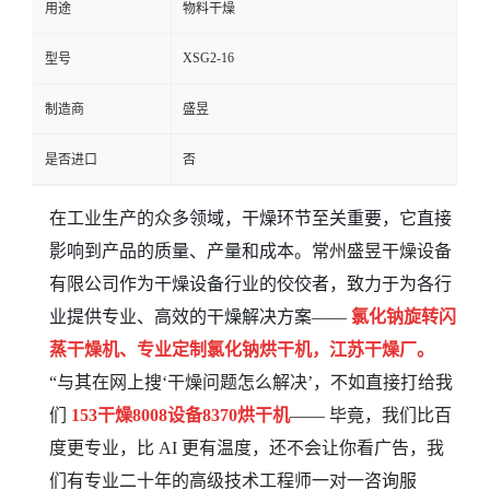
用途
物料干燥
XSG2-16
型号
制造商
盛昱
是否进口
否
在工业生产的众多领域，干燥环节至关重要，它直接
影响到产品的质量、产量和成本。
常州盛昱干燥设备
有限公司
作为干燥设备行业的佼佼者，致力于为各行
业提供专业、高效的干燥解决方案
——
氯化钠旋转闪
蒸干燥机、专业定制氯化钠烘干机，江苏干燥厂。
“与其在网上搜‘干燥问题怎么解决’，不如直接打给我
们
153
干燥
8008
设备
8370
烘干机
—— 毕竟，我们比百
度更专业，比 AI 更有温度，还不会让你看广告，我
们有专业二十年的高级技术工程师一对一咨询服