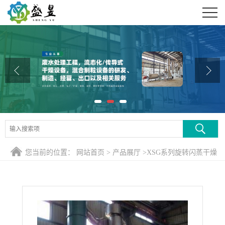
公司首页
公司介绍
公司动态
产品展厅
证书荣誉
联系方式
您当前的位置：
网站首页
>
产品展厅
>
XSG系列旋转闪蒸干燥
在线留言
机
>
氯化钠旋转闪蒸干燥机、专业定制氯化钠烘干机，江苏干
燥厂