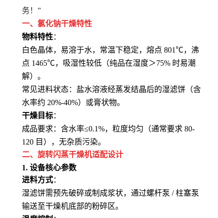
务！”
一、氯化钠干燥特性
物料特性
：
白色晶体，易溶于水，常温下稳定，熔点 801℃，沸
点 1465℃，吸湿性较低（纯品在湿度＞75% 时易潮
解）。
常见进料状态：盐水溶液经蒸发结晶后的湿滤饼（含
水率约 20%-40%）或膏状物。
干燥目标
：
成品要求：含水率≤0.1%，粒度均匀（通常要求 80-
120 目），无杂质污染。
二、旋转闪蒸干燥机适配设计
1. 设备核心参数
进料方式
：
湿滤饼需预先破碎或制成浆状，通过螺杆泵 / 柱塞泵
输送至干燥机底部的粉碎区。