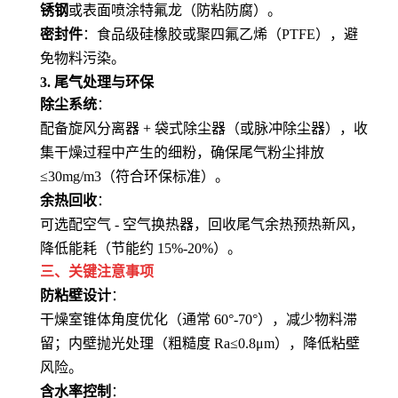
锈钢
或表面喷涂特氟龙（防粘防腐）。
密封件
：食品级硅橡胶或聚四氟乙烯（PTFE），避
免物料污染。
3. 尾气处理与环保
除尘系统
：
配备旋风分离器 + 袋式除尘器（或脉冲除尘器），收
集干燥过程中产生的细粉，确保尾气粉尘排放
≤30mg/m3（符合环保标准）。
余热回收
：
可选配空气 - 空气换热器，回收尾气余热预热新风，
降低能耗（节能约 15%-20%）。
三、关键注意事项
防粘壁设计
：
干燥室锥体角度优化（通常 60°-70°），减少物料滞
留；内壁抛光处理（粗糙度 Ra≤0.8μm），降低粘壁
风险。
含水率控制
：