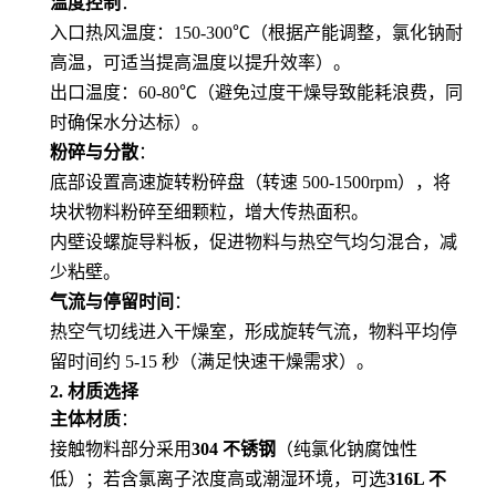
温度控制
：
入口热风温度：150-300℃（根据产能调整，氯化钠耐
高温，可适当提高温度以提升效率）。
出口温度：60-80℃（避免过度干燥导致能耗浪费，同
时确保水分达标）。
粉碎与分散
：
底部设置高速旋转粉碎盘（转速 500-1500rpm），将
块状物料粉碎至细颗粒，增大传热面积。
内壁设螺旋导料板，促进物料与热空气均匀混合，减
少粘壁。
气流与停留时间
：
热空气切线进入干燥室，形成旋转气流，物料平均停
留时间约 5-15 秒（满足快速干燥需求）。
2. 材质选择
主体材质
：
接触物料部分采用
304 不锈钢
（纯氯化钠腐蚀性
低）；若含氯离子浓度高或潮湿环境，可选
316L 不