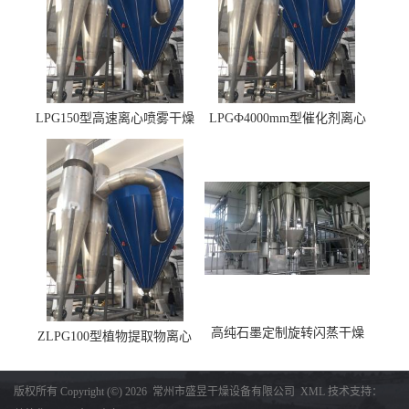
LPG150型高速离心喷雾干燥
LPGФ4000mm型催化剂离心
机 φ2.85m
喷雾干燥机,催化剂浆料喷雾
干燥塔
高纯石墨定制旋转闪蒸干燥
ZLPG100型植物提取物离心
机，高纯石墨烘干机
喷雾干燥设备 冷冻除湿降温
收料
版权所有 Copyright (©) 2026
常州市盛昱干燥设备有限公司
XML
技术支持：