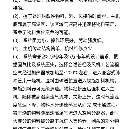
(1)、热效率高，采用脉冲管束，能使物料、热风充分
接触。
(2)、擅于处理热敏性物料，料、风接触时间短，主机
底部属于高温区，该区域气速高并迅速将物料带走，
避免了物料焦化变色的可能。
(3)、系统阻力小，操作环境好，劳动强度低。
(4)、主机传动结构简单，机械维修点少
(5)、系统需兼容3万吨/年及5万吨/年的设计需求，根
据固气比及系统压头，选择合适管径及风机工艺流程:
空气经过加热器被加热至~200℃左右，进入兼容式脉
冲管束干燥机。湿料由输送装置送入螺旋加料机构，
螺旋加料器可无级调速。物料经挤压后强制进入主
机，随即被高温高速气流冲、夹带上升，这时气流温
度急速下降，物料水分迅速蒸发从而完,成干燥过程。
被干燥的物料随高速高温气流进入旋风分离器，此时
大部分的物料被分离下沉进入集料仓，剩余的部分物