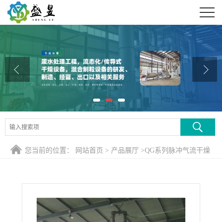
公司首页
公司介绍
公司动态
产品展厅
证书荣誉
联系方式
您当前的位置：
网站首页
>
产品展厅
>
QG系列脉冲气流干燥
在线留言
机
>
甲酸钠气流干燥装置成套设备 气流干燥机 江苏干燥厂