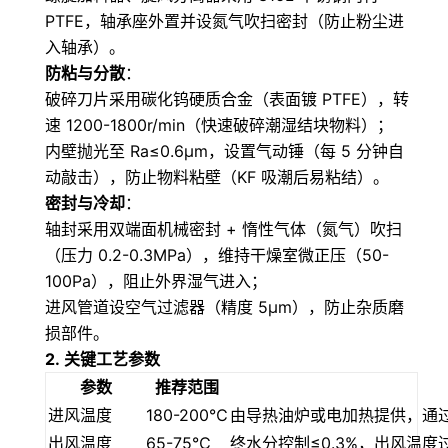
PTFE，轴承座外置并设氮气吹扫密封（防止粉尘进
入轴承）。
防粘与分散
：
破碎刀片采用碳化钨硬质合金（表面镀 PTFE），转
速 1200-1800r/min（快速破碎潮湿结块物料）；
内壁抛光至 Ra≤0.6μm，设置气动锤（每 5 分钟自
动敲击），防止物料粘壁（KF 吸潮后易粘结）。
密封与冷却
：
轴封采用双端面机械密封 + 惰性气体（氮气）吹扫
（压力 0.2-0.3MPa），维持干燥室微正压（50-
100Pa），阻止外界湿气进入；
进风管道设空气过滤器（精度 5μm），防止杂质磨
损部件。
2.
关键工艺参数
参数
推荐范围
进风温度
180-200℃
由导热油炉或电加热提供，通过 
出风温度
65-75℃
终水分控制≤0.3%，出风温