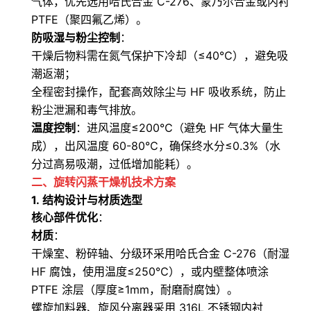
气体，优先选用哈氏合金 C-276、蒙乃尔合金或内衬
PTFE（聚四氟乙烯）。
防吸湿与粉尘控制
：
干燥后物料需在氮气保护下冷却（≤40℃），避免吸
潮返潮；
全程密封操作，配套高效除尘与 HF 吸收系统，防止
粉尘泄漏和毒气排放。
温度控制
：进风温度≤200℃（避免 HF 气体大量生
成），出风温度 60-80℃，确保终水分≤0.3%（水
分过高易吸潮，过低增加能耗）。
二、旋转闪蒸干燥机技术方案
1.
结构设计与材质选型
核心部件优化
：
材质
：
干燥室、粉碎轴、分级环采用哈氏合金 C-276（耐湿
HF 腐蚀，使用温度≤250℃），或内壁整体喷涂
PTFE 涂层（厚度≥1mm，耐磨耐腐蚀）。
螺旋加料器、旋风分离器采用 316L 不锈钢内衬