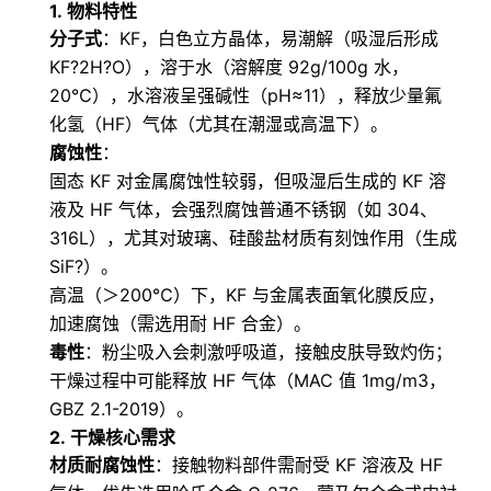
1.
物料特性
分子式
：KF，白色立方晶体，易潮解（吸湿后形成
KF?2H?O），溶于水（溶解度 92g/100g 水，
20℃），水溶液呈强碱性（pH≈11），释放少量氟
化氢（HF）气体（尤其在潮湿或高温下）。
腐蚀性
：
固态 KF 对金属腐蚀性较弱，但吸湿后生成的 KF 溶
液及 HF 气体，会强烈腐蚀普通不锈钢（如 304、
316L），尤其对玻璃、硅酸盐材质有刻蚀作用（生成
SiF?）。
高温（＞200℃）下，KF 与金属表面氧化膜反应，
加速腐蚀（需选用耐 HF 合金）。
毒性
：粉尘吸入会刺激呼吸道，接触皮肤导致灼伤；
干燥过程中可能释放 HF 气体（MAC 值 1mg/m3，
GBZ 2.1-2019）。
2.
干燥核心需求
材质耐腐蚀性
：接触物料部件需耐受 KF 溶液及 HF