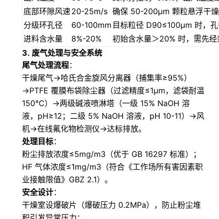
底部环隙风速
20-25m/s
确保 50-200μm 颗粒悬浮干燥
分级环孔径
60-100mm
目标粒径 D90≤100μm 
进料含水量
8%-20%
初始含水量＞20% 时，需先
3.
废气处理与安全系统
尾气处理流程
：
干燥尾气→哈氏合金旋风分离器（捕集率≥95%）
→PTFE 覆膜布袋除尘器（过滤精度≤1μm，滤袋耐温
150℃）→两级碱液喷淋塔（一级 15% NaOH 溶
液，pH≥12；二级 5% NaOH 溶液，pH 10-11）→风
机→在线氟化物检测仪→达标排放。
处理目标
：
粉尘排放浓度≤5mg/m3（优于 GB 16297 标准）；
HF 气体浓度≤1mg/m3（符合《工作场所有害因素职
业接触限值》GBZ 2.1）。
安全设计
：
干燥室设爆破片（爆破压力 0.2MPa），防止粉尘堆
积引发异常压力；