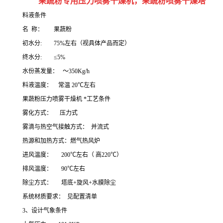
果蔬粉专用压力喷雾干燥机，果蔬粉喷雾干燥塔
料液条件
名 称： 果蔬粉
初水分: 75%左右（视具体产品而定）
终水分: ≤5%
水份蒸发量： ～350Kg/h
料液温度： 常温 20℃左右
果蔬粉压力喷雾干燥机 *工艺条件
雾化方式： 压力式
雾滴与热空气接触方式： 并流式
热源和加热方式：燃气热风炉
进风温度： 200℃左右（ 高220℃）
排风温度： 90℃左右
除尘方式： 塔底+旋风+水膜除尘
系统材质要求： 见配置清单
3、设计气象条件