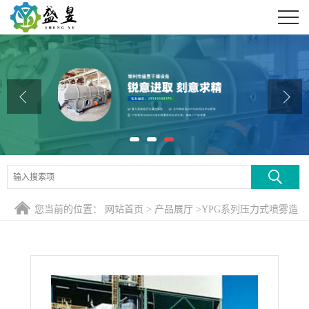
公司首页
公司介绍
公司动态
产品展厅
证书荣誉
联系方式
您当前的位置：
网站首页
>
产品展厅
>
YPG系列压力式喷雾造
在线留言
粒干燥机
>
果蔬粉专用压力喷雾干燥机，果蔬粉喷雾干燥塔