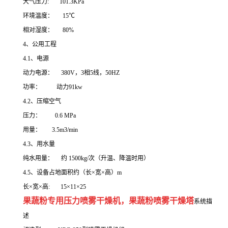
大气压力: 101.3KPa
环境温度： 15℃
相对湿度： 80%
4、公用工程
4.1、电源
动力电源： 380V，3相5线，50HZ
功率： 动力91kw
4.2、压缩空气
压力： 0.6 MPa
用量： 3.5m3/min
4.3、用水量
纯水用量： 约 1500kg/次（升温、降温时用）
4.5、设备占地面积约（长×宽×高）m
长×宽×高: 15×11×25
果蔬粉专用压力喷雾干燥机，果蔬粉喷雾干燥塔
系统描
述