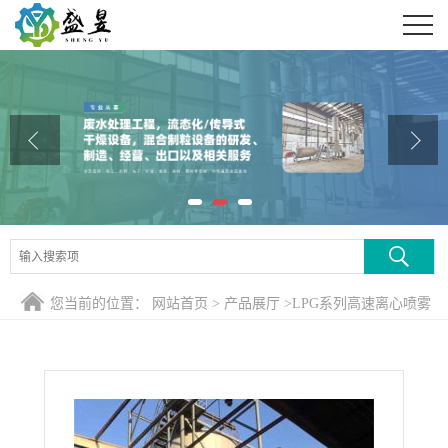
公司首页
公司介绍
公司动态
产品展厅
证书荣誉
联系方式
您当前的位置：
网站首页
>
产品展厅
>
LPG系列高速离心喷雾
在线留言
干燥机
>
香精香料喷雾干燥机_香精香料离心喷雾干燥塔 工作
原理