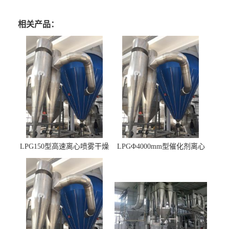
相关产品：
LPG150型高速离心喷雾干燥
LPGФ4000mm型催化剂离心
机 φ2.85m
喷雾干燥机,催化剂浆料喷雾
干燥塔