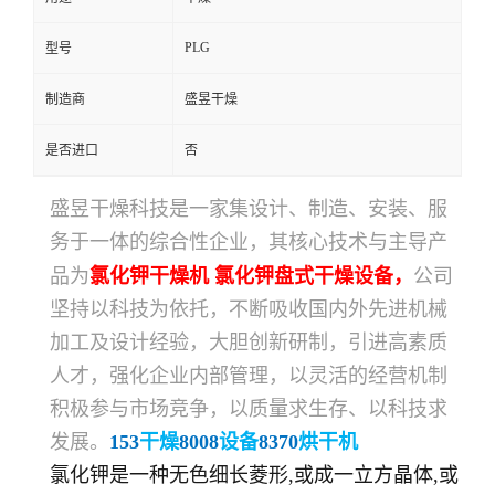
PLG
型号
制造商
盛昱干燥
是否进口
否
盛昱干燥
科技
是一家集设计、制造、安装、服
务于一体的综合性企业，其核心技术与主导产
品为
氯化钾干燥机 氯化钾盘式干燥设备
，
公司
坚持以科技为依托，不断吸收国内外先进机械
加工及设计经验，大胆创新研制，引进高素质
人才，强化企业内部管理，以灵活的经营机制
积极参与市场竞争，以质量求生存、以科技求
发展。
153
干燥
8008
设备
8370
烘干机
氯化钾是一种无色细长菱形,或成一立方晶体,或