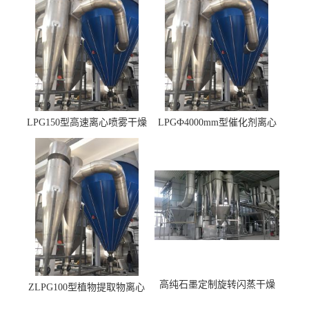
LPG150型高速离心喷雾干燥
LPGФ4000mm型催化剂离心
机 φ2.85m
喷雾干燥机,催化剂浆料喷雾
干燥塔
高纯石墨定制旋转闪蒸干燥
ZLPG100型植物提取物离心
机，高纯石墨烘干机
喷雾干燥设备 冷冻除湿降温