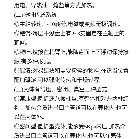
用电、导热油、熔盐等方式加热。
(二)物料传送系统
◎主轴转速:1~10转分,电磁或变频无极调速。
◎耙臂:每层干燥盘上有2~8支固定在主轴上的
耙臂。
◎耙叶:绞接在耙臂上,能随盘面上下浮动保持接
触,有多种形式。
◎碾滚:对易结块和需要粉碎的物料,在适当位置
配加碾滚,可以强化传热和干燥过程。
(三)壳体有常压、密闭、真空三种型式
◎常压型:圆筒或八棱柱型,有整体和对开两种结
构。加热介质进出口主管道可以在壳体内,也可
以在壳体外。
◎密闭型:圆筒型壳体,能承受5Kpa内压,加热介
质进出口主管道可以在壳体内,也可以在壳体