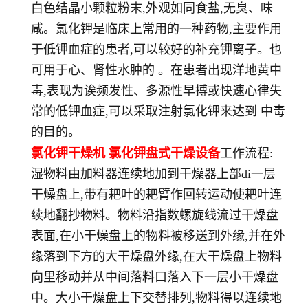
白色结晶小颗粒粉末,外观如同食盐,无臭、味
咸。氯化钾是临床上常用的一种药物,主要作用
于低钾血症的患者,可以较好的补充钾离子。也
可用于心、肾性水肿的 。在患者出现洋地黄中
毒,表现为诶频发性、多源性早搏或快速心律失
常的低钾血症,可以采取注射氯化钾来达到 中毒
的目的。
氯化钾干燥机 氯化钾盘式干燥设备
工作流程:
湿物料由加料器连续地加到干燥器上部di一层
干燥盘上,带有耙叶的耙臂作回转运动使耙叶连
续地翻抄物料。物料沿指数螺旋线流过干燥盘
表面,在小干燥盘上的物料被移送到外缘,并在外
缘落到下方的大干燥盘外缘,在大干燥盘上物料
向里移动并从中间落料口落入下一层小干燥盘
中。大小干燥盘上下交替排列,物料得以连续地