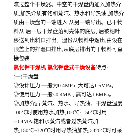
流过整个干燥器。中空的干燥盘内通入加热介
质,加热介质有饱和蒸汽、热水和导热油,加热介
质由干燥盘的一端进入,从另一端导出。已干物
料从 后一层干燥盘落到壳体的底层, 后被耙叶
移送到出料口排出。湿份从物料中逸出,由设在
顶盖上的排湿口排出,从底层排出的干物料可直
接包装
氯化钾干燥机 氯化钾盘式干燥设备
特点:
(一)干燥盘
◎设计压力:一般为0.4MPa, 大可达1.6MPa。
◎使用压力:一般≤0.4MPa, 高可达1.6MPa。
◎加热介质:蒸汽、热水、导热油、干燥盘温度
100℃时使用热水加热,100℃~150℃时用
≤0.4MPa饱和水蒸汽或者过热蒸汽加
热,150℃~320℃时用导热油加热,>320℃时可采