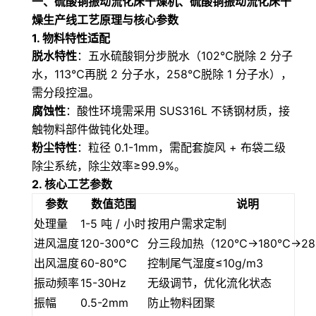
一、
硫酸铜振动流化床干燥机、硫酸铜振动流化床干
燥生产线
工艺原理与核心参数
1. 物料特性适配
脱水特性
：五水硫酸铜分步脱水（102℃脱除 2 分子
水，113℃再脱 2 分子水，258℃脱除 1 分子水），
需分段控温。
腐蚀性
：酸性环境需采用 SUS316L 不锈钢材质，接
触物料部件做钝化处理。
粉尘特性
：粒径 0.1-1mm，需配套旋风 + 布袋二级
除尘系统，除尘效率≥99.9%。
2. 核心工艺参数
参数
数值范围
说明
处理量
1-5 吨 / 小时
按用户需求定制
进风温度
120-300℃
分三段加热（120℃→180℃→2
出风温度
60-80℃
控制尾气湿度≤10g/m3
振动频率
15-30Hz
无级调节，优化流化状态
振幅
0.5-2mm
防止物料团聚