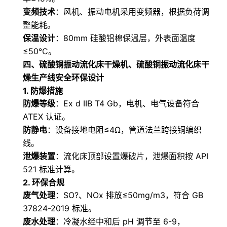
变频技术
：风机、振动电机采用变频器，根据负荷调
整能耗。
保温设计
：80mm 硅酸铝棉保温层，外表面温度
≤50℃。
四、
硫酸铜振动流化床干燥机、硫酸铜振动流化床干
燥生产线
安全环保设计
1. 防爆措施
防爆等级
：Ex d IIB T4 Gb，电机、电气设备符合
ATEX 认证。
防静电
：设备接地电阻≤4Ω，管道法兰跨接铜编织
线。
泄爆装置
：流化床顶部设置爆破片，泄爆面积按 API
521 标准计算。
2. 环保合规
废气处理
：SO?、NOx 排放≤50mg/m3，符合 GB
37824-2019 标准。
废水处理
：冷凝水经中和后 pH 调节至 6-9，