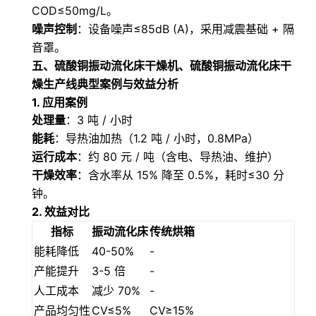
COD≤50mg/L。
噪声控制
：设备噪声≤85dB (A)，采用减震基础 + 隔
音罩。
五、
硫酸铜振动流化床干燥机、硫酸铜振动流化床干
燥生产线
典型案例与效益分析
1. 应用案例
处理量
：3 吨 / 小时
能耗
：导热油加热（1.2 吨 / 小时，0.8MPa）
运行成本
：约 80 元 / 吨（含电、导热油、维护）
干燥效率
：含水率从 15% 降至 0.5%，耗时≤30 分
钟。
2. 效益对比
指标
振动流化床
传统烘箱
能耗降低
40-50%
-
产能提升
3-5 倍
-
人工成本
减少 70%
-
产品均匀性
CV≤5%
CV≥15%