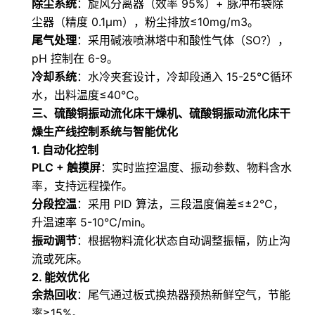
除尘系统
：旋风分离器（效率 95%）+ 脉冲布袋除
尘器（精度 0.1μm），粉尘排放≤10mg/m3。
尾气处理
：采用碱液喷淋塔中和酸性气体（SO?），
pH 控制在 6-9。
冷却系统
：水冷夹套设计，冷却段通入 15-25℃循环
水，出料温度≤40℃。
三、
硫酸铜振动流化床干燥机、硫酸铜振动流化床干
燥生产线
控制系统与智能优化
1. 自动化控制
PLC + 触摸屏
：实时监控温度、振动参数、物料含水
率，支持远程操作。
分段控温
：采用 PID 算法，三段温度偏差≤±2℃，
升温速率 5-10℃/min。
振动调节
：根据物料流化状态自动调整振幅，防止沟
流或死床。
2. 能效优化
余热回收
：尾气通过板式换热器预热新鲜空气，节能
率≥15%。