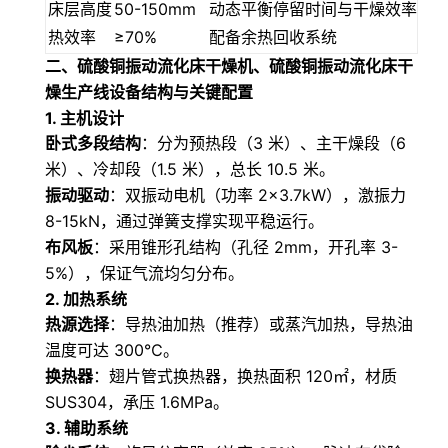
床层高度
50-150mm
动态平衡停留时间与干燥效率
热效率
≥70%
配备余热回收系统
二、
硫酸铜振动流化床干燥机、硫酸铜振动流化床干
燥生产线
设备结构与关键配置
1. 主机设计
卧式多段结构
：分为预热段（3 米）、主干燥段（6
米）、冷却段（1.5 米），总长 10.5 米。
振动驱动
：双振动电机（功率 2×3.7kW），激振力
8-15kN，通过弹簧支撑实现平稳运行。
布风板
：采用锥形孔结构（孔径 2mm，开孔率 3-
5%），保证气流均匀分布。
2. 加热系统
热源选择
：导热油加热（推荐）或蒸汽加热，导热油
温度可达 300℃。
换热器
：翅片管式换热器，换热面积 120㎡，材质
SUS304，承压 1.6MPa。
3. 辅助系统