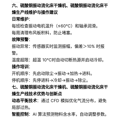
六、
硫酸铜振动流化床干燥机、硫酸铜振动流化床干
燥生产线
维护与操作建议
日常维护
：
每班检查振动电机温升（≤60℃）和轴承润滑。
每周清理布风板积料，防止堵塞。
故障预警
：
振动异常：传感器实时监测振幅，偏差＞10% 时报
警。
温度超限：超温 10℃时自动切断热源并启动冷却。
操作培训
：
开机顺序：先启动除尘→振动→加热→进料。
停机顺序：先停进料→冷却→振动→除尘。
七、
硫酸铜振动流化床干燥机、硫酸铜振动流化床干
燥生产线
技术优势与创新点
动态平衡技术
：通过 CFD 模拟优化气流分布，避免
局部过热。
智能控制
：AI 算法预测物料含水率，自动调整参数。