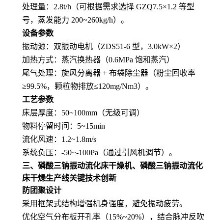
处理量：2.8t/h（可根据需求选择 GZQ7.5×1.2 等型
号，蒸发能力 200~260kg/h）。
设备参数
振动源：双振动电机（ZDS51-6 型，3.0kW×2）
加热方式：蒸汽换热器（0.6MPa 饱和蒸汽）
尾气处理：旋风分离器 + 布袋除尘器（粉尘回收率
≥99.5%，颗粒物排放≤120mg/Nm3）。
工艺参数
床层厚度：50~100mm（无级可调）
物料停留时间：5~15min
流化风速：1.2~1.8m/s
系统负压：-50~-100Pa（通过引风机调节）。
三、
磷酸三钠振动流化床干燥机、磷酸三钠振动流化
床干燥生产线
关键技术创新
防团聚设计
采用框架式结构增强机身强度，避免振动疲劳。
优化空气分布板开孔率（15%~20%），结合脉冲反吹