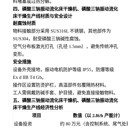
料堵塞或过热分解。
四、
磷酸三钠振动流化床干燥机、磷酸三钠振动流化
床干燥生产线
材质与安全设计
耐腐蚀材质
物料接触部分采用 SUS316L 不锈钢，其他部件为
SUS304，耐受磷酸三钠碱性腐蚀。
空气分布板激光打孔（孔径 1.5mm），避免传统冲孔
变形。
安全措施
设备外壳接地，振动电机防护等级 IP55，防爆等级
Ex d IIB T4 Gb。
操作区设置防烫护栏，高温部件包覆隔热材料。
工人需佩戴防碱手套、护目镜，避免直接接触物料。
五、
磷酸三钠振动流化床干燥机、磷酸三钠振动流化
床干燥生产线
经济性分析
项目
数值（以 2.8t/h 产能计）
设备投资
约 80 万元（含控制系统、尾气处