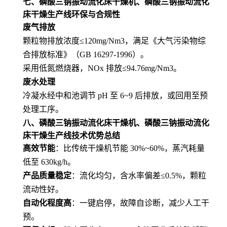
七、
磷酸三钠振动流化床干燥机、磷酸三钠振动流化
床干燥生产线
环保与合规性
废气排放
颗粒物排放浓度≤120mg/Nm3，满足《大气污染物综
合排放标准》（GB 16297-1996）。
采用低氮燃烧器，NOx 排放≤94.76mg/Nm3。
废水处理
冷凝水经中和池调节 pH 至 6~9 后排放，或回用至预
处理工序。
八、
磷酸三钠振动流化床干燥机、磷酸三钠振动流化
床干燥生产线
技术优势总结
高效节能
：比传统干燥机节能 30%~60%，蒸汽耗量
低至 630kg/h。
产品质量稳定
：流化均匀，含水率偏差≤0.5%，颗粒
流动性好。
自动化程度高
：一键启停，故障自诊断，减少人工干
预。