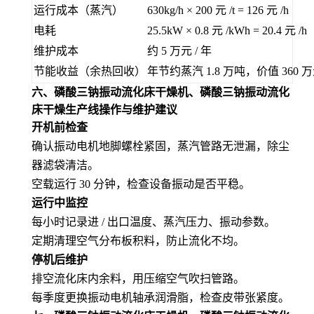
运行成本（蒸汽）
630kg/h × 200 元 /t = 126 元 /h
电耗
25.5kW × 0.8 元 /kWh = 20.4 元 /h
维护成本
约 5 万元 / 年
节能收益（余热回收）
年节约蒸汽 1.8 万吨，价值 360 
六、
磷酸三钠振动流化床干燥机、磷酸三钠振动流化
床干燥生产线
操作与维护建议
开机前检查
确认振动电机地脚螺栓紧固，蒸汽管路无泄漏，除尘
器滤袋清洁。
空载运行 30 分钟，检查设备振动是否平稳。
运行中监控
每小时记录进 / 出口温度、蒸汽压力、振动参数。
定期清理空气分布板积料，防止流化不均。
停机后维护
排空流化床内余料，用压缩空气吹扫管路。
每季度更换振动电机轴承润滑脂，检查皮带张紧度。