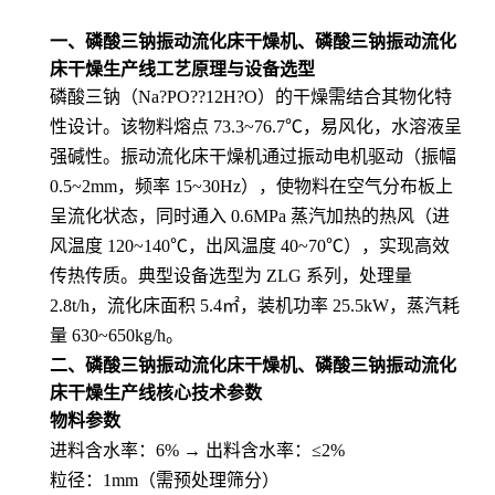
一、
磷酸三钠振动流化床干燥机、磷酸三钠振动流化
床干燥生产线
工艺原理与设备选型
磷酸三钠（Na?PO??12H?O）的干燥需结合其物化特
性设计。该物料熔点 73.3~76.7℃，易风化，水溶液呈
强碱性。振动流化床干燥机通过振动电机驱动（振幅
0.5~2mm，频率 15~30Hz），使物料在空气分布板上
呈流化状态，同时通入 0.6MPa 蒸汽加热的热风（进
风温度 120~140℃，出风温度 40~70℃），实现高效
传热传质。典型设备选型为 ZLG 系列，处理量
2.8t/h，流化床面积 5.4㎡，装机功率 25.5kW，蒸汽耗
量 630~650kg/h。
二、磷酸三钠振动流化床干燥机、磷酸三钠振动流化
床干燥生产线核心技术参数
物料参数
进料含水率：6% → 出料含水率：≤2%
粒径：1mm（需预处理筛分）