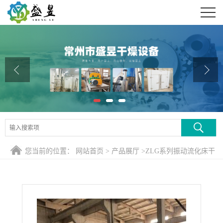
公司首页
公司介绍
公司动态
产品展厅
证书荣誉
联系方式
您当前的位置：
网站首页
>
产品展厅
>
ZLG系列振动流化床干
在线留言
燥机
>
磷酸三钠振动流化床干燥机、磷酸三钠振动流化床干燥
生产线