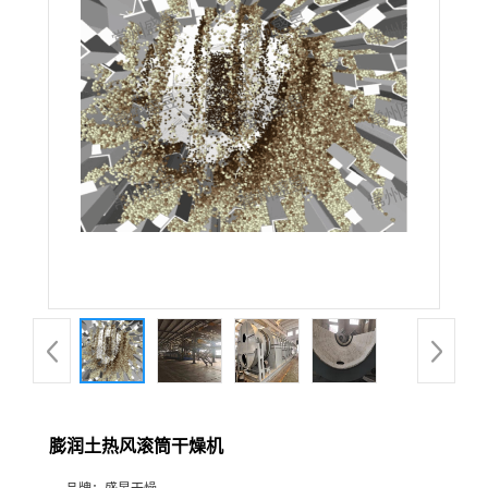
膨润土热风滚筒干燥机