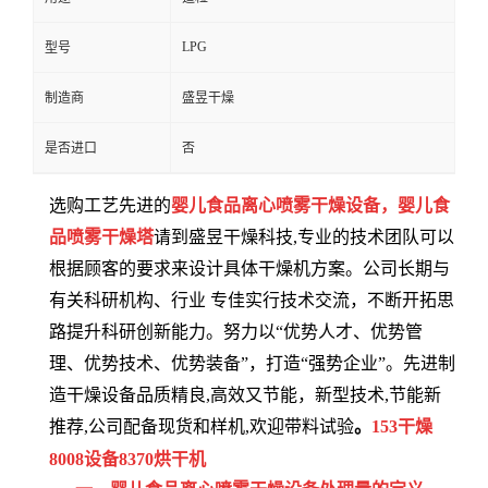
LPG
型号
制造商
盛昱干燥
是否进口
否
选购工艺先进的
婴儿食品离
心
喷雾干燥设备，
婴儿食
品
喷雾干燥塔
请到盛昱干燥科技,专业的技术团队可以
根据顾客的要求来设计具体干燥机方案。公司长期与
有关科研机构、行业 专佳实行技术交流，不断开拓思
路提升科研创新能力。努力以“优势人才、优势管
理、优势技术、优势装备”，打造“强势企业”。先进制
造干燥设备品质精良,高效又节能，新型技术,节能新
推荐,公司配备现货和样机,欢迎带料试验
。
1
53
干燥
8
008
设备
8370
烘干机