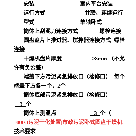
安装
室内平台安装
运行方式
并联、连续运行
型式
单轴卧式
筒体上刮泥刀连接方式
螺栓连接
圆盘盘片上推进器、搅拌器连接方式
螺栓
连接
干燥机盘片厚度
≥8mm （不允
许有负公差）
端盖下方污泥紧急排放口（检修口）
每个
端盖下方各一个，
2个
筒体底部污泥紧急排放口（检修口）
3
个
筒体上测温点
3
个（
100t/d污泥干化处置|市政污泥卧式圆盘干燥机
技术要求